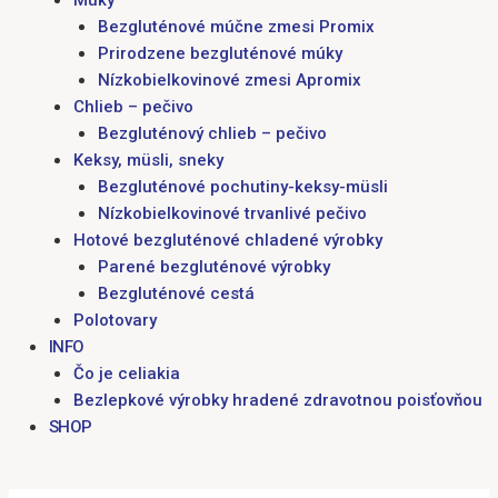
Múky
Bezgluténové múčne zmesi Promix
Prirodzene bezgluténové múky
Nízkobielkovinové zmesi Apromix
Chlieb – pečivo
Bezgluténový chlieb – pečivo
Keksy, müsli, sneky
Bezgluténové pochutiny-keksy-müsli
Nízkobielkovinové trvanlivé pečivo
Hotové bezgluténové chladené výrobky
Parené bezgluténové výrobky
Bezgluténové cestá
Polotovary
INFO
Čo je celiakia
Bezlepkové výrobky hradené zdravotnou poisťovňou
SHOP