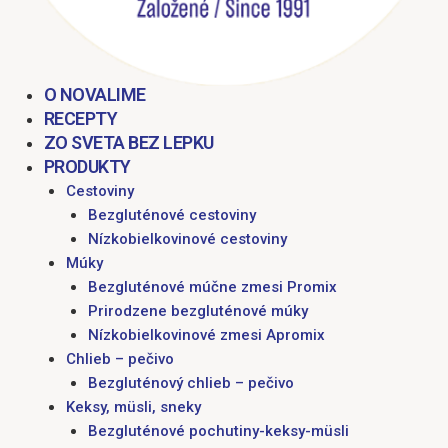
O NOVALIME
RECEPTY
ZO SVETA BEZ LEPKU
PRODUKTY
Cestoviny
Bezgluténové cestoviny
Nízkobielkovinové cestoviny
Múky
Bezgluténové múčne zmesi Promix
Prirodzene bezgluténové múky
Nízkobielkovinové zmesi Apromix
Chlieb – pečivo
Bezgluténový chlieb – pečivo
Keksy, müsli, sneky
Bezgluténové pochutiny-keksy-müsli