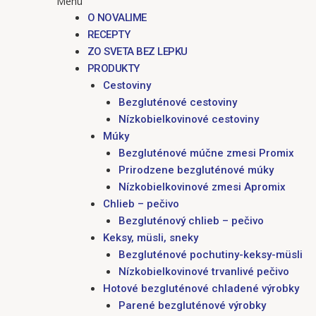
Menu
O NOVALIME
RECEPTY
ZO SVETA BEZ LEPKU
PRODUKTY
Cestoviny
Bezgluténové cestoviny
Nízkobielkovinové cestoviny
Múky
Bezgluténové múčne zmesi Promix
Prirodzene bezgluténové múky
Nízkobielkovinové zmesi Apromix
Chlieb – pečivo
Bezgluténový chlieb – pečivo
Keksy, müsli, sneky
Bezgluténové pochutiny-keksy-müsli
Nízkobielkovinové trvanlivé pečivo
Hotové bezgluténové chladené výrobky
Parené bezgluténové výrobky