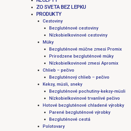
ZO SVETA BEZ LEPKU
PRODUKTY
Cestoviny
Bezgluténové cestoviny
Nízkobielkovinové cestoviny
Múky
Bezgluténové múčne zmesi Promix
Prirodzene bezgluténové múky
Nízkobielkovinové zmesi Apromix
Chlieb – pečivo
Bezgluténový chlieb – pečivo
Keksy, müsli, sneky
Bezgluténové pochutiny-keksy-müsli
Nízkobielkovinové trvanlivé pečivo
Hotové bezgluténové chladené výrobky
Parené bezgluténové výrobky
Bezgluténové cestá
Polotovary