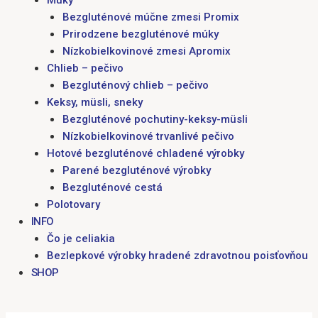
Múky
Bezgluténové múčne zmesi Promix
Prirodzene bezgluténové múky
Nízkobielkovinové zmesi Apromix
Chlieb – pečivo
Bezgluténový chlieb – pečivo
Keksy, müsli, sneky
Bezgluténové pochutiny-keksy-müsli
Nízkobielkovinové trvanlivé pečivo
Hotové bezgluténové chladené výrobky
Parené bezgluténové výrobky
Bezgluténové cestá
Polotovary
INFO
Čo je celiakia
Bezlepkové výrobky hradené zdravotnou poisťovňou
SHOP