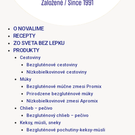
O NOVALIME
RECEPTY
ZO SVETA BEZ LEPKU
PRODUKTY
Cestoviny
Bezgluténové cestoviny
Nízkobielkovinové cestoviny
Múky
Bezgluténové múčne zmesi Promix
Prirodzene bezgluténové múky
Nízkobielkovinové zmesi Apromix
Chlieb – pečivo
Bezgluténový chlieb – pečivo
Keksy, müsli, sneky
Bezgluténové pochutiny-keksy-müsli