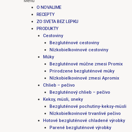
Menu
O NOVALIME
RECEPTY
ZO SVETA BEZ LEPKU
PRODUKTY
Cestoviny
Bezgluténové cestoviny
Nízkobielkovinové cestoviny
Múky
Bezgluténové múčne zmesi Promix
Prirodzene bezgluténové múky
Nízkobielkovinové zmesi Apromix
Chlieb – pečivo
Bezgluténový chlieb – pečivo
Keksy, müsli, sneky
Bezgluténové pochutiny-keksy-müsli
Nízkobielkovinové trvanlivé pečivo
Hotové bezgluténové chladené výrobky
Parené bezgluténové výrobky