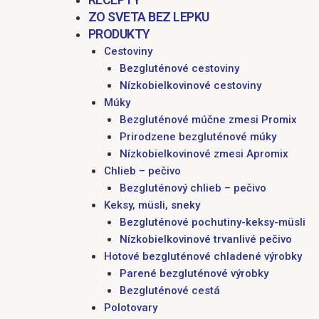
ZO SVETA BEZ LEPKU
PRODUKTY
Cestoviny
Bezgluténové cestoviny
Nízkobielkovinové cestoviny
Múky
Bezgluténové múčne zmesi Promix
Prirodzene bezgluténové múky
Nízkobielkovinové zmesi Apromix
Chlieb – pečivo
Bezgluténový chlieb – pečivo
Keksy, müsli, sneky
Bezgluténové pochutiny-keksy-müsli
Nízkobielkovinové trvanlivé pečivo
Hotové bezgluténové chladené výrobky
Parené bezgluténové výrobky
Bezgluténové cestá
Polotovary