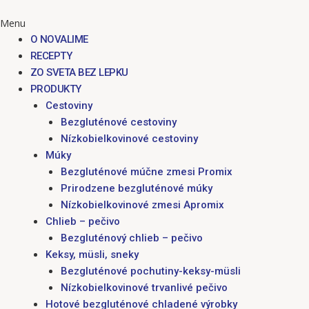
Menu
O NOVALIME
RECEPTY
ZO SVETA BEZ LEPKU
PRODUKTY
Cestoviny
Bezgluténové cestoviny
Nízkobielkovinové cestoviny
Múky
Bezgluténové múčne zmesi Promix
Prirodzene bezgluténové múky
Nízkobielkovinové zmesi Apromix
Chlieb – pečivo
Bezgluténový chlieb – pečivo
Keksy, müsli, sneky
Bezgluténové pochutiny-keksy-müsli
Nízkobielkovinové trvanlivé pečivo
Hotové bezgluténové chladené výrobky