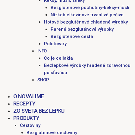
Keksy, müsli, sneky
Bezgluténové pochutiny-keksy-müsli
Nízkobielkovinové trvanlivé pečivo
Hotové bezgluténové chladené výrobky
Parené bezgluténové výrobky
Bezgluténové cestá
Polotovary
INFO
Čo je celiakia
Bezlepkové výrobky hradené zdravotnou
poisťovňou
SHOP
O NOVALIME
RECEPTY
ZO SVETA BEZ LEPKU
PRODUKTY
Cestoviny
Bezgluténové cestoviny