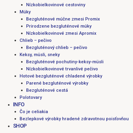
Nízkobielkovinové cestoviny
Múky
Bezgluténové múčne zmesi Promix
Prirodzene bezgluténové múky
Nízkobielkovinové zmesi Apromix
Chlieb – pečivo
Bezgluténový chlieb – pečivo
Keksy, müsli, sneky
Bezgluténové pochutiny-keksy-müsli
Nízkobielkovinové trvanlivé pečivo
Hotové bezgluténové chladené výrobky
Parené bezgluténové výrobky
Bezgluténové cestá
Polotovary
INFO
Čo je celiakia
Bezlepkové výrobky hradené zdravotnou poisťovňou
SHOP