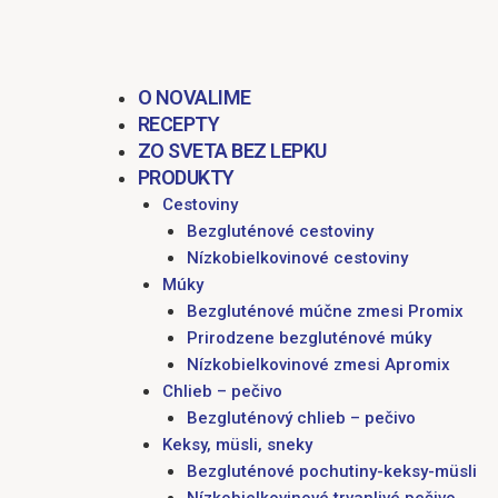
obsah
O NOVALIME
RECEPTY
ZO SVETA BEZ LEPKU
PRODUKTY
Cestoviny
Bezgluténové cestoviny
Nízkobielkovinové cestoviny
Múky
Bezgluténové múčne zmesi Promix
Prirodzene bezgluténové múky
Nízkobielkovinové zmesi Apromix
Chlieb – pečivo
Bezgluténový chlieb – pečivo
Keksy, müsli, sneky
Bezgluténové pochutiny-keksy-müsli