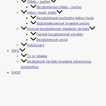
Chlieb – pečivo
Bezgluténový chlieb – pečivo
Keksy, müsli, sneky
Bezgluténové pochutiny-keksy-müsli
Nízkobielkovinové trvanlivé pečivo
Hotové bezgluténové chladené výrobky
Parené bezgluténové výrobky
Bezgluténové cestá
Polotovary
INFO
Čo je celiakia
Bezlepkové výrobky hradené zdravotnou
poisťovňou
SHOP