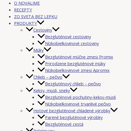
O NOVALIME
RECEPTY
ZO SVETA BEZ LEPKU
PRODUKTY
Cestoviny
Bezgluténové cestoviny
Nízkobielkovinové cestoviny
Múky
Bezgluténové múčne zmesi Promix
Prirodzene bezgluténové múky
Nízkobielkovinové zmesi Apromix
Chlieb – pečivo
Bezgluténový chlieb – pečivo
Keksy, müsli, sneky
Bezgluténové pochutiny-keksy-müsli
Nízkobielkovinové trvanlivé pečivo
Hotové bezgluténové chladené výrobky
Parené bezgluténové výrobky
Bezgluténové cestá
Polotovary