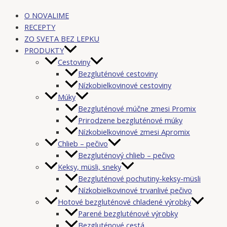
O NOVALIME
RECEPTY
ZO SVETA BEZ LEPKU
PRODUKTY
Cestoviny
Bezgluténové cestoviny
Nízkobielkovinové cestoviny
Múky
Bezgluténové múčne zmesi Promix
Prirodzene bezgluténové múky
Nízkobielkovinové zmesi Apromix
Chlieb – pečivo
Bezgluténový chlieb – pečivo
Keksy, müsli, sneky
Bezgluténové pochutiny-keksy-müsli
Nízkobielkovinové trvanlivé pečivo
Hotové bezgluténové chladené výrobky
Parené bezgluténové výrobky
Bezgluténové cestá