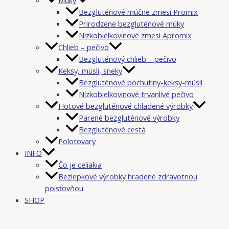
Bezgluténové múčne zmesi Promix
Prirodzene bezgluténové múky
Nízkobielkovinové zmesi Apromix
Chlieb – pečivo
Bezgluténový chlieb – pečivo
Keksy, müsli, sneky
Bezgluténové pochutiny-keksy-müsli
Nízkobielkovinové trvanlivé pečivo
Hotové bezgluténové chladené výrobky
Parené bezgluténové výrobky
Bezgluténové cestá
Polotovary
INFO
Čo je celiakia
Bezlepkové výrobky hradené zdravotnou
poisťovňou
SHOP