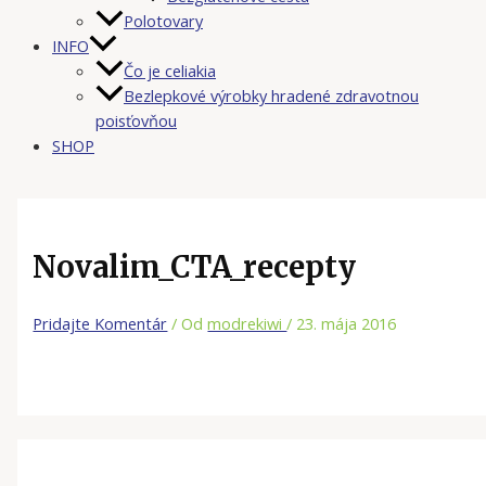
Polotovary
INFO
Čo je celiakia
Bezlepkové výrobky hradené zdravotnou
poisťovňou
SHOP
Novalim_CTA_recepty
Pridajte Komentár
/ Od
modrekiwi
/
23. mája 2016