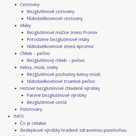
Cestoviny
Bezgluténové cestoviny
Nízkobielkovinové cestoviny
Múky
Bezgluténové múčne zmesi Promix
Prirodzene bezgluténové múky
Nízkobielkovinové zmesi Apromix
Chlieb – pečivo
Bezgluténový chlieb – pečivo
Keksy, müsli, sneky
Bezgluténové pochutiny-keksy-müsli
Nízkobielkovinové trvanlivé pečivo
Hotové bezgluténové chladené výrobky
Parené bezgluténové výrobky
Bezgluténové cestá
Polotovary
INFO
Čo je celiakia
Bezlepkové výrobky hradené zdravotnou poisťovňou