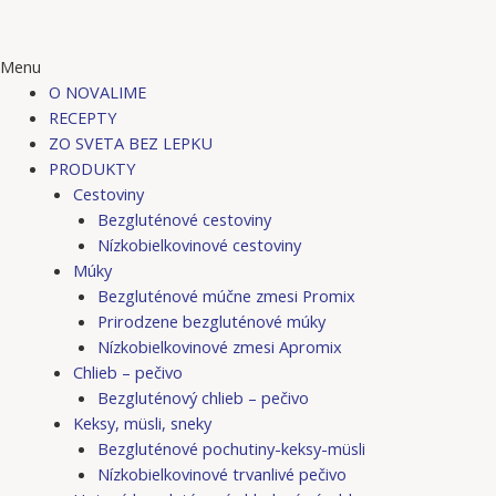
Menu
O NOVALIME
RECEPTY
ZO SVETA BEZ LEPKU
PRODUKTY
Cestoviny
Bezgluténové cestoviny
Nízkobielkovinové cestoviny
Múky
Bezgluténové múčne zmesi Promix
Prirodzene bezgluténové múky
Nízkobielkovinové zmesi Apromix
Chlieb – pečivo
Bezgluténový chlieb – pečivo
Keksy, müsli, sneky
Bezgluténové pochutiny-keksy-müsli
Nízkobielkovinové trvanlivé pečivo