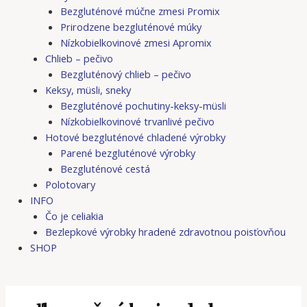
Bezgluténové múčne zmesi Promix
Prirodzene bezgluténové múky
Nízkobielkovinové zmesi Apromix
Chlieb – pečivo
Bezgluténový chlieb – pečivo
Keksy, müsli, sneky
Bezgluténové pochutiny-keksy-müsli
Nízkobielkovinové trvanlivé pečivo
Hotové bezgluténové chladené výrobky
Parené bezgluténové výrobky
Bezgluténové cestá
Polotovary
INFO
Čo je celiakia
Bezlepkové výrobky hradené zdravotnou poisťovňou
SHOP