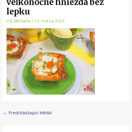
veľkonočné hniezda bez
lepku
Od
Michaela
/
13. marca 2024
←
Predchádzajúci Médiá