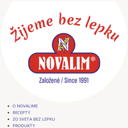
Preskočiť
Post
na
navigation
obsah
O NOVALIME
RECEPTY
ZO SVETA BEZ LEPKU
PRODUKTY