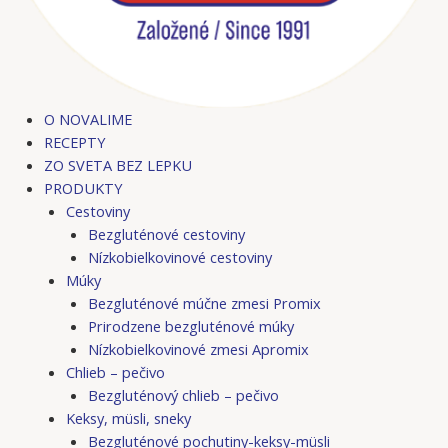
O NOVALIME
RECEPTY
ZO SVETA BEZ LEPKU
PRODUKTY
Cestoviny
Bezgluténové cestoviny
Nízkobielkovinové cestoviny
Múky
Bezgluténové múčne zmesi Promix
Prirodzene bezgluténové múky
Nízkobielkovinové zmesi Apromix
Chlieb – pečivo
Bezgluténový chlieb – pečivo
Keksy, müsli, sneky
Bezgluténové pochutiny-keksy-müsli