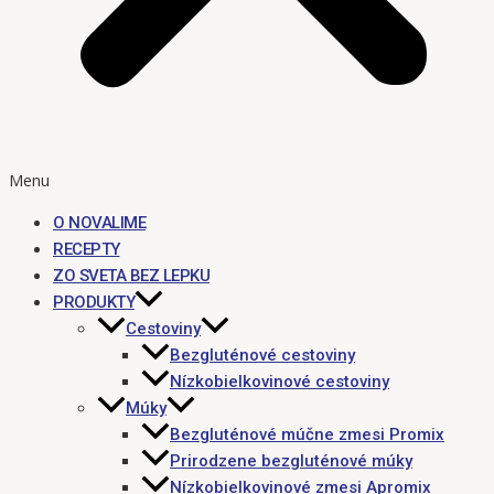
Menu
O NOVALIME
RECEPTY
ZO SVETA BEZ LEPKU
PRODUKTY
Cestoviny
Bezgluténové cestoviny
Nízkobielkovinové cestoviny
Múky
Bezgluténové múčne zmesi Promix
Prirodzene bezgluténové múky
Nízkobielkovinové zmesi Apromix