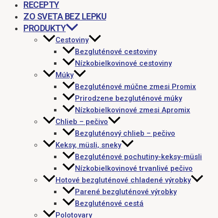
RECEPTY
ZO SVETA BEZ LEPKU
PRODUKTY
Cestoviny
Bezgluténové cestoviny
Nízkobielkovinové cestoviny
Múky
Bezgluténové múčne zmesi Promix
Prirodzene bezgluténové múky
Nízkobielkovinové zmesi Apromix
Chlieb – pečivo
Bezgluténový chlieb – pečivo
Keksy, müsli, sneky
Bezgluténové pochutiny-keksy-müsli
Nízkobielkovinové trvanlivé pečivo
Hotové bezgluténové chladené výrobky
Parené bezgluténové výrobky
Bezgluténové cestá
Polotovary