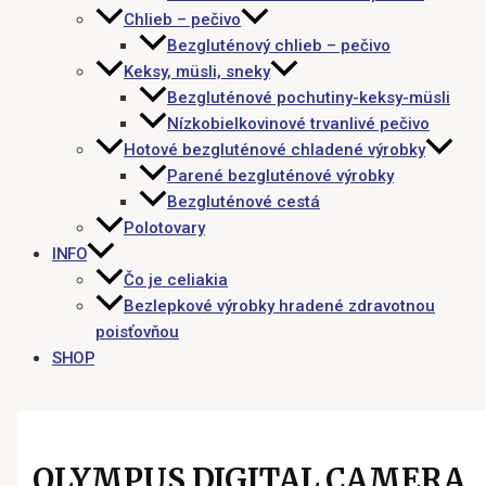
Chlieb – pečivo
Bezgluténový chlieb – pečivo
Keksy, müsli, sneky
Bezgluténové pochutiny-keksy-müsli
Nízkobielkovinové trvanlivé pečivo
Hotové bezgluténové chladené výrobky
Parené bezgluténové výrobky
Bezgluténové cestá
Polotovary
INFO
Čo je celiakia
Bezlepkové výrobky hradené zdravotnou
poisťovňou
SHOP
OLYMPUS DIGITAL CAMERA