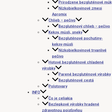
Prirodzene bezgluténové múk
Nízkobielkovinové zmesi
Apromix
Chlieb – pečivo
Bezgluténový chlieb – pečivo
Keksy, müsli, sneky
Bezgluténové pochutiny-
keksy-müsli
Nízkobielkovinové trvanlivé
pečivo
Hotové bezgluténové chladené
výrobky
Parené bezgluténové výrobky
Bezgluténové cestá
Polotovary
INFO
Čo je celiakia
Bezlepkové výrobky hradené
zdravotnou poisťovňou