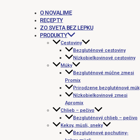
O NOVALIME
RECEPTY
ZO SVETA BEZ LEPKU
PRODUKTY
Cestoviny
Bezgluténové cestoviny
Nízkobielkovinové cestoviny
Múky
Bezgluténové múčne zmesi
Promix
Prirodzene bezgluténové múk
Nízkobielkovinové zmesi
Apromix
Chlieb – pečivo
Bezgluténový chlieb – pečivo
Keksy, müsli, sneky
Bezgluténové pochutiny-