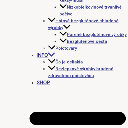
keksy-müsli
Nízkobielkovinové trvanlivé
pečivo
Hotové bezgluténové chladené
výrobky
Parené bezgluténové výrobky
Bezgluténové cestá
Polotovary
INFO
Čo je celiakia
Bezlepkové výrobky hradené
zdravotnou poisťovňou
SHOP