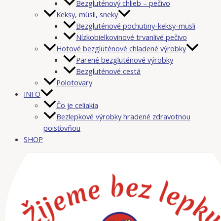
Bezgluténový chlieb – pečivo
Keksy, müsli, sneky
Bezgluténové pochutiny-keksy-müsli
Nízkobielkovinové trvanlivé pečivo
Hotové bezgluténové chladené výrobky
Parené bezgluténové výrobky
Bezgluténové cestá
Polotovary
INFO
Čo je celiakia
Bezlepkové výrobky hradené zdravotnou
poisťovňou
SHOP