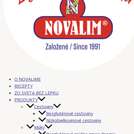
O NOVALIME
RECEPTY
ZO SVETA BEZ LEPKU
PRODUKTY
Cestoviny
Bezgluténové cestoviny
Nízkobielkovinové cestoviny
Múky
Bezgluténové múčne zmesi Promix