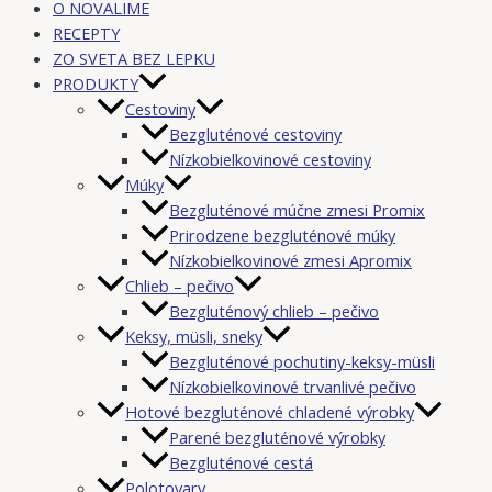
O NOVALIME
RECEPTY
ZO SVETA BEZ LEPKU
PRODUKTY
Cestoviny
Bezgluténové cestoviny
Nízkobielkovinové cestoviny
Múky
Bezgluténové múčne zmesi Promix
Prirodzene bezgluténové múky
Nízkobielkovinové zmesi Apromix
Chlieb – pečivo
Bezgluténový chlieb – pečivo
Keksy, müsli, sneky
Bezgluténové pochutiny-keksy-müsli
Nízkobielkovinové trvanlivé pečivo
Hotové bezgluténové chladené výrobky
Parené bezgluténové výrobky
Bezgluténové cestá
Polotovary