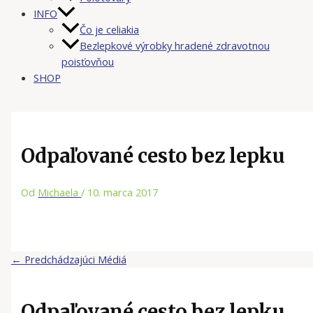
INFO
Čo je celiakia
Bezlepkové výrobky hradené zdravotnou
poisťovňou
SHOP
Odpaľované cesto bez lepku
Od
Michaela
/
10. marca 2017
←
Predchádzajúci Médiá
Odpaľované cesto bez lepku