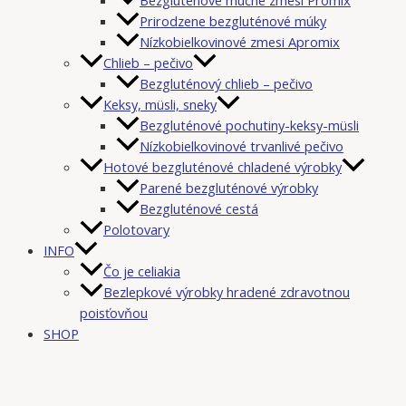
Prirodzene bezgluténové múky
Nízkobielkovinové zmesi Apromix
Chlieb – pečivo
Bezgluténový chlieb – pečivo
Keksy, müsli, sneky
Bezgluténové pochutiny-keksy-müsli
Nízkobielkovinové trvanlivé pečivo
Hotové bezgluténové chladené výrobky
Parené bezgluténové výrobky
Bezgluténové cestá
Polotovary
INFO
Čo je celiakia
Bezlepkové výrobky hradené zdravotnou
poisťovňou
SHOP