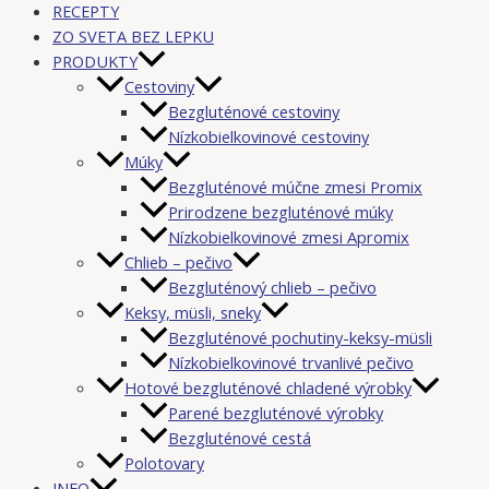
RECEPTY
ZO SVETA BEZ LEPKU
PRODUKTY
Cestoviny
Bezgluténové cestoviny
Nízkobielkovinové cestoviny
Múky
Bezgluténové múčne zmesi Promix
Prirodzene bezgluténové múky
Nízkobielkovinové zmesi Apromix
Chlieb – pečivo
Bezgluténový chlieb – pečivo
Keksy, müsli, sneky
Bezgluténové pochutiny-keksy-müsli
Nízkobielkovinové trvanlivé pečivo
Hotové bezgluténové chladené výrobky
Parené bezgluténové výrobky
Bezgluténové cestá
Polotovary
INFO