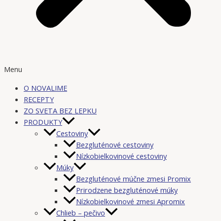
Menu
O NOVALIME
RECEPTY
ZO SVETA BEZ LEPKU
PRODUKTY
Cestoviny
Bezgluténové cestoviny
Nízkobielkovinové cestoviny
Múky
Bezgluténové múčne zmesi Promix
Prirodzene bezgluténové múky
Nízkobielkovinové zmesi Apromix
Chlieb – pečivo