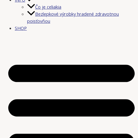
Čo je celiakia
Bezlepkové výrobky hradené zdravotnou
poisťovňou
SHOP