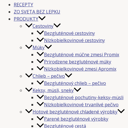
RECEPTY
ZO SVETA BEZ LEPKU
PRODUKTY
Cestoviny
Bezgluténové cestoviny
Nízkobielkovinové cestoviny
Múky
Bezgluténové múčne zmesi Promix
Prirodzene bezgluténové múky
Nízkobielkovinové zmesi Apromix
Chlieb – pečivo
Bezgluténový chlieb – pečivo
Keksy, müsli, sneky
Bezgluténové pochutiny-keksy-müsli
Nízkobielkovinové trvanlivé pečivo
Hotové bezgluténové chladené výrobky
Parené bezgluténové výrobky
Bezgluténové cestá