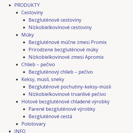
PRODUKTY
Cestoviny
Bezgluténové cestoviny
Nízkobielkovinové cestoviny
Múky
Bezgluténové múčne zmesi Promix
Prirodzene bezgluténové múky
Nízkobielkovinové zmesi Apromix
Chlieb – pečivo
Bezgluténový chlieb – pečivo
Keksy, müsli, sneky
Bezgluténové pochutiny-keksy-müsli
Nízkobielkovinové trvanlivé pečivo
Hotové bezgluténové chladené výrobky
Parené bezgluténové výrobky
Bezgluténové cestá
Polotovary
INFO