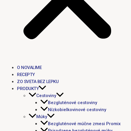
O NOVALIME
RECEPTY
ZO SVETA BEZ LEPKU
PRODUKTY
Cestoviny
Bezgluténové cestoviny
Nízkobielkovinové cestoviny
Múky
Bezgluténové múčne zmesi Promix
Prirodzene bezgluténové múky