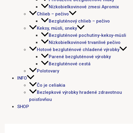
Nízkobielkovinové zmesi Apromix
Chlieb – pečivo
Bezgluténový chlieb – pečivo
Keksy, müsli, sneky
Bezgluténové pochutiny-keksy-müsli
Nízkobielkovinové trvanlivé pečivo
Hotové bezgluténové chladené výrobky
Parené bezgluténové výrobky
Bezgluténové cestá
Polotovary
INFO
Čo je celiakia
Bezlepkové výrobky hradené zdravotnou
poisťovňou
SHOP