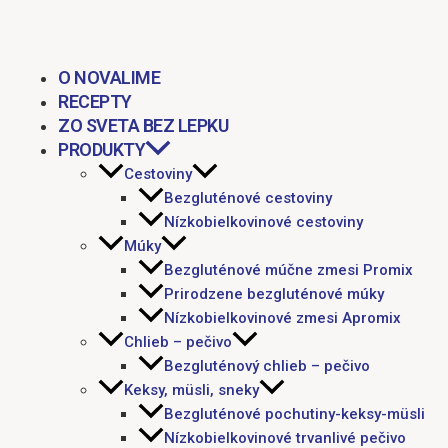
Preskočiť
Post
na
navigation
obsah
O NOVALIME
RECEPTY
ZO SVETA BEZ LEPKU
PRODUKTY
Cestoviny
Bezgluténové cestoviny
Nízkobielkovinové cestoviny
Múky
Bezgluténové múčne zmesi Promix
Prirodzene bezgluténové múky
Nízkobielkovinové zmesi Apromix
Chlieb – pečivo
Bezgluténový chlieb – pečivo
Keksy, müsli, sneky
Bezgluténové pochutiny-keksy-müsli
Nízkobielkovinové trvanlivé pečivo