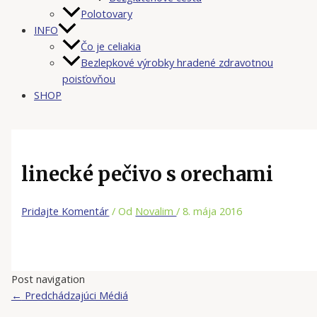
Polotovary
INFO
Čo je celiakia
Bezlepkové výrobky hradené zdravotnou
poisťovňou
SHOP
linecké pečivo s orechami
Pridajte Komentár
/ Od
Novalim
/
8. mája 2016
Post navigation
←
Predchádzajúci Médiá