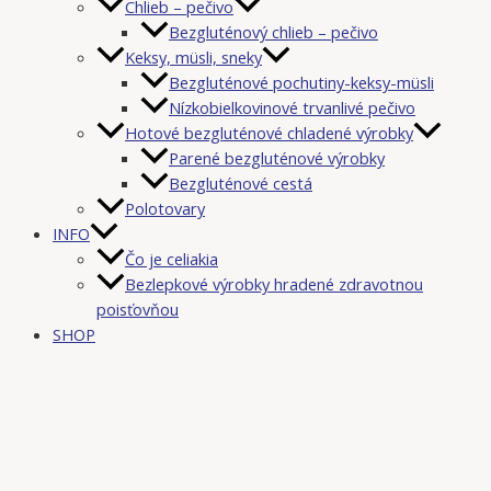
Chlieb – pečivo
Bezgluténový chlieb – pečivo
Keksy, müsli, sneky
Bezgluténové pochutiny-keksy-müsli
Nízkobielkovinové trvanlivé pečivo
Hotové bezgluténové chladené výrobky
Parené bezgluténové výrobky
Bezgluténové cestá
Polotovary
INFO
Čo je celiakia
Bezlepkové výrobky hradené zdravotnou
poisťovňou
SHOP