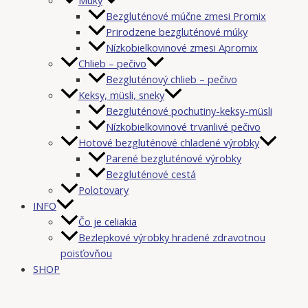
Bezgluténové múčne zmesi Promix
Prirodzene bezgluténové múky
Nízkobielkovinové zmesi Apromix
Chlieb – pečivo
Bezgluténový chlieb – pečivo
Keksy, müsli, sneky
Bezgluténové pochutiny-keksy-müsli
Nízkobielkovinové trvanlivé pečivo
Hotové bezgluténové chladené výrobky
Parené bezgluténové výrobky
Bezgluténové cestá
Polotovary
INFO
Čo je celiakia
Bezlepkové výrobky hradené zdravotnou
poisťovňou
SHOP