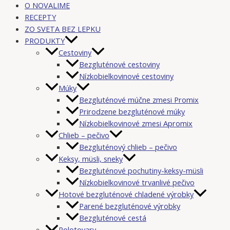
O NOVALIME
RECEPTY
ZO SVETA BEZ LEPKU
PRODUKTY
Cestoviny
Bezgluténové cestoviny
Nízkobielkovinové cestoviny
Múky
Bezgluténové múčne zmesi Promix
Prirodzene bezgluténové múky
Nízkobielkovinové zmesi Apromix
Chlieb – pečivo
Bezgluténový chlieb – pečivo
Keksy, müsli, sneky
Bezgluténové pochutiny-keksy-müsli
Nízkobielkovinové trvanlivé pečivo
Hotové bezgluténové chladené výrobky
Parené bezgluténové výrobky
Bezgluténové cestá
Polotovary