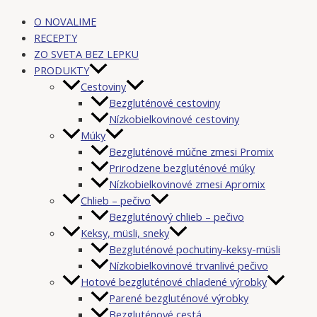
O NOVALIME
RECEPTY
ZO SVETA BEZ LEPKU
PRODUKTY
Cestoviny
Bezgluténové cestoviny
Nízkobielkovinové cestoviny
Múky
Bezgluténové múčne zmesi Promix
Prirodzene bezgluténové múky
Nízkobielkovinové zmesi Apromix
Chlieb – pečivo
Bezgluténový chlieb – pečivo
Keksy, müsli, sneky
Bezgluténové pochutiny-keksy-müsli
Nízkobielkovinové trvanlivé pečivo
Hotové bezgluténové chladené výrobky
Parené bezgluténové výrobky
Bezgluténové cestá