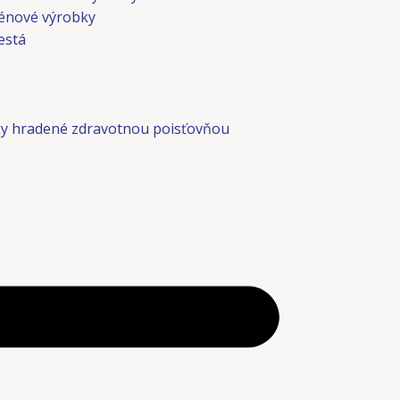
énové výrobky
está
y hradené zdravotnou poisťovňou