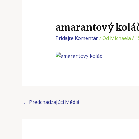
amarantový kolá
Pridajte Komentár
/ Od
Michaela
/
1
←
Predchádzajúci Médiá