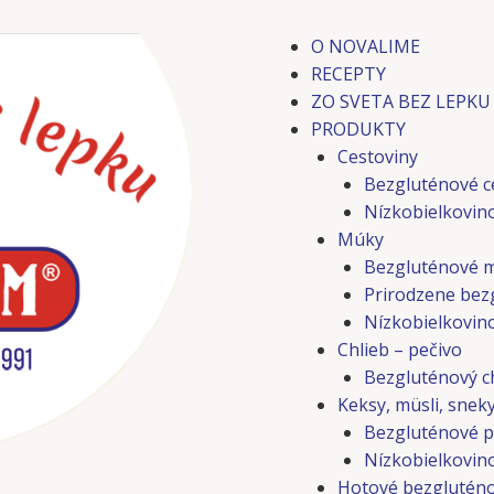
O NOVALIME
RECEPTY
ZO SVETA BEZ LEPKU
PRODUKTY
Cestoviny
Bezgluténové c
Nízkobielkovin
Múky
Bezgluténové 
Prirodzene bez
Nízkobielkovin
Chlieb – pečivo
Bezgluténový ch
Keksy, müsli, snek
Bezgluténové p
Nízkobielkovino
Hotové bezgluténo