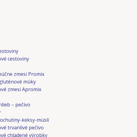
Menu
estoviny
ové cestoviny
múčne zmesi Promix
gluténové múky
ové zmesi Apromix
lieb – pečivo
y
ochutiny-keksy-müsli
vé trvanlivé pečivo
vé chladené výrobky