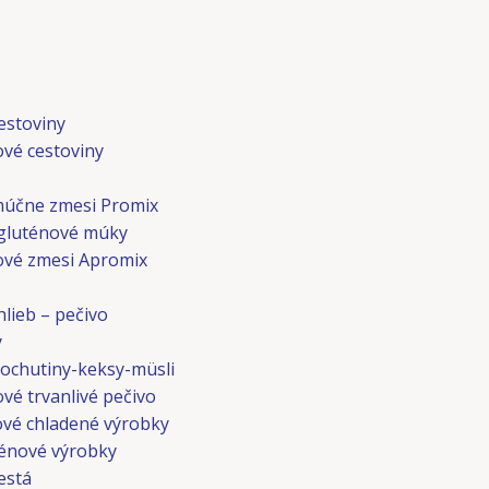
estoviny
ové cestoviny
múčne zmesi Promix
gluténové múky
ové zmesi Apromix
lieb – pečivo
y
ochutiny-keksy-müsli
vé trvanlivé pečivo
vé chladené výrobky
énové výrobky
está