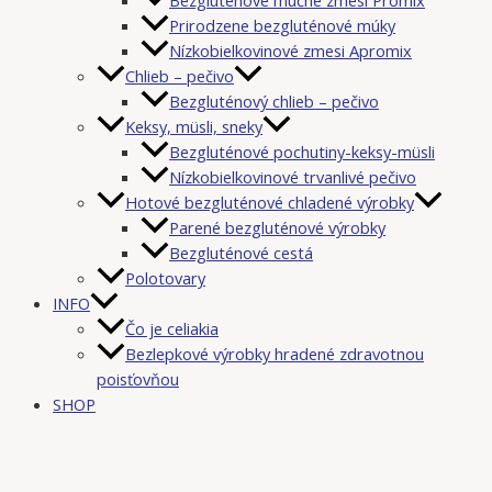
Prirodzene bezgluténové múky
Nízkobielkovinové zmesi Apromix
Chlieb – pečivo
Bezgluténový chlieb – pečivo
Keksy, müsli, sneky
Bezgluténové pochutiny-keksy-müsli
Nízkobielkovinové trvanlivé pečivo
Hotové bezgluténové chladené výrobky
Parené bezgluténové výrobky
Bezgluténové cestá
Polotovary
INFO
Čo je celiakia
Bezlepkové výrobky hradené zdravotnou
poisťovňou
SHOP