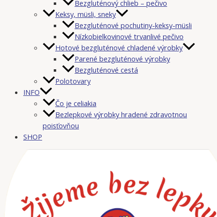
Bezgluténový chlieb – pečivo
Keksy, müsli, sneky
Bezgluténové pochutiny-keksy-müsli
Nízkobielkovinové trvanlivé pečivo
Hotové bezgluténové chladené výrobky
Parené bezgluténové výrobky
Bezgluténové cestá
Polotovary
INFO
Čo je celiakia
Bezlepkové výrobky hradené zdravotnou
poisťovňou
SHOP