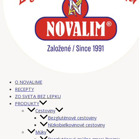
O NOVALIME
RECEPTY
ZO SVETA BEZ LEPKU
PRODUKTY
Cestoviny
Bezgluténové cestoviny
Nízkobielkovinové cestoviny
Múky
Bezgluténové múčne zmesi Promix