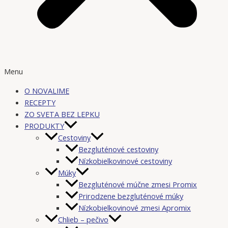
Menu
O NOVALIME
RECEPTY
ZO SVETA BEZ LEPKU
PRODUKTY
Cestoviny
Bezgluténové cestoviny
Nízkobielkovinové cestoviny
Múky
Bezgluténové múčne zmesi Promix
Prirodzene bezgluténové múky
Nízkobielkovinové zmesi Apromix
Chlieb – pečivo