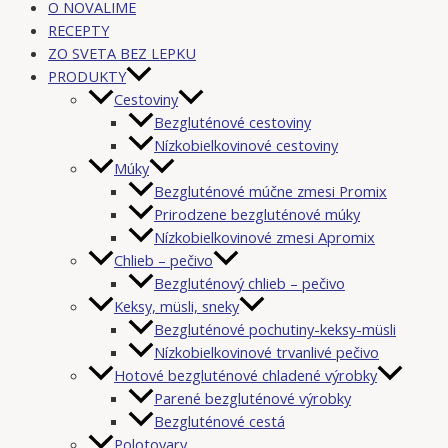
O NOVALIME
RECEPTY
ZO SVETA BEZ LEPKU
PRODUKTY
Cestoviny
Bezgluténové cestoviny
Nízkobielkovinové cestoviny
Múky
Bezgluténové múčne zmesi Promix
Prirodzene bezgluténové múky
Nízkobielkovinové zmesi Apromix
Chlieb – pečivo
Bezgluténový chlieb – pečivo
Keksy, müsli, sneky
Bezgluténové pochutiny-keksy-müsli
Nízkobielkovinové trvanlivé pečivo
Hotové bezgluténové chladené výrobky
Parené bezgluténové výrobky
Bezgluténové cestá
Polotovary