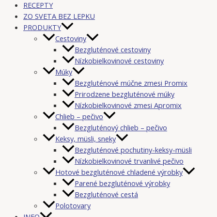
RECEPTY
ZO SVETA BEZ LEPKU
PRODUKTY
Cestoviny
Bezgluténové cestoviny
Nízkobielkovinové cestoviny
Múky
Bezgluténové múčne zmesi Promix
Prirodzene bezgluténové múky
Nízkobielkovinové zmesi Apromix
Chlieb – pečivo
Bezgluténový chlieb – pečivo
Keksy, müsli, sneky
Bezgluténové pochutiny-keksy-müsli
Nízkobielkovinové trvanlivé pečivo
Hotové bezgluténové chladené výrobky
Parené bezgluténové výrobky
Bezgluténové cestá
Polotovary
INFO