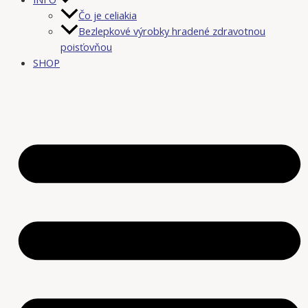
Čo je celiakia
Bezlepkové výrobky hradené zdravotnou
poisťovňou
SHOP