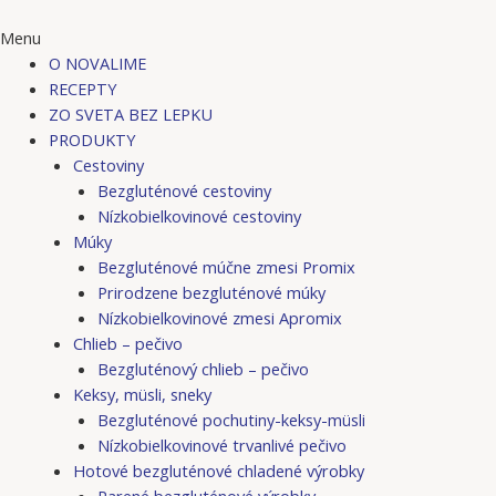
Menu
O NOVALIME
RECEPTY
ZO SVETA BEZ LEPKU
PRODUKTY
Cestoviny
Bezgluténové cestoviny
Nízkobielkovinové cestoviny
Múky
Bezgluténové múčne zmesi Promix
Prirodzene bezgluténové múky
Nízkobielkovinové zmesi Apromix
Chlieb – pečivo
Bezgluténový chlieb – pečivo
Keksy, müsli, sneky
Bezgluténové pochutiny-keksy-müsli
Nízkobielkovinové trvanlivé pečivo
Hotové bezgluténové chladené výrobky
Parené bezgluténové výrobky