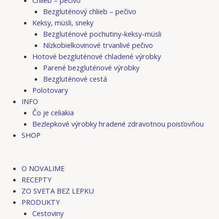
Bezgluténový chlieb – pečivo
Keksy, müsli, sneky
Bezgluténové pochutiny-keksy-müsli
Nízkobielkovinové trvanlivé pečivo
Hotové bezgluténové chladené výrobky
Parené bezgluténové výrobky
Bezgluténové cestá
Polotovary
INFO
Čo je celiakia
Bezlepkové výrobky hradené zdravotnou poisťovňou
SHOP
O NOVALIME
RECEPTY
ZO SVETA BEZ LEPKU
PRODUKTY
Cestoviny