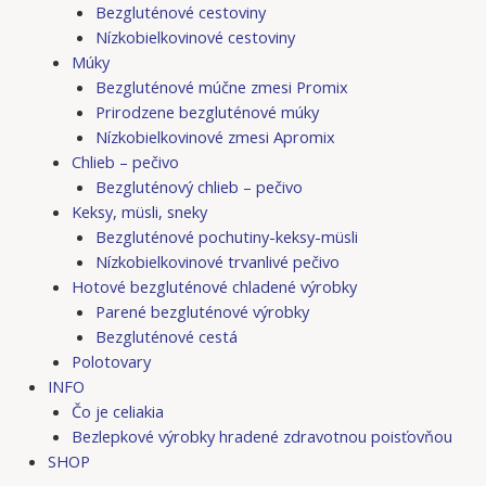
Bezgluténové cestoviny
Nízkobielkovinové cestoviny
Múky
Bezgluténové múčne zmesi Promix
Prirodzene bezgluténové múky
Nízkobielkovinové zmesi Apromix
Chlieb – pečivo
Bezgluténový chlieb – pečivo
Keksy, müsli, sneky
Bezgluténové pochutiny-keksy-müsli
Nízkobielkovinové trvanlivé pečivo
Hotové bezgluténové chladené výrobky
Parené bezgluténové výrobky
Bezgluténové cestá
Polotovary
INFO
Čo je celiakia
Bezlepkové výrobky hradené zdravotnou poisťovňou
SHOP