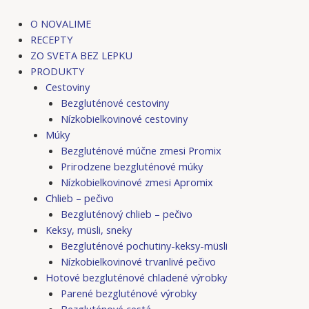
Preskočiť
Post
Post
Post
Post
na
navigation
navigation
navigation
navigation
O NOVALIME
obsah
RECEPTY
ZO SVETA BEZ LEPKU
PRODUKTY
Cestoviny
Bezgluténové cestoviny
Nízkobielkovinové cestoviny
Múky
Bezgluténové múčne zmesi Promix
Prirodzene bezgluténové múky
Nízkobielkovinové zmesi Apromix
Chlieb – pečivo
Bezgluténový chlieb – pečivo
Keksy, müsli, sneky
Bezgluténové pochutiny-keksy-müsli
Nízkobielkovinové trvanlivé pečivo
Hotové bezgluténové chladené výrobky
Parené bezgluténové výrobky