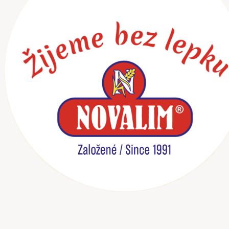
Preskočiť
na
obsah