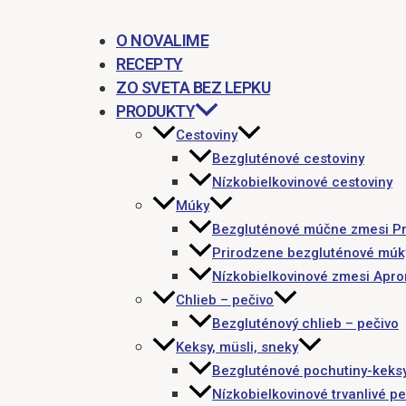
O NOVALIME
RECEPTY
ZO SVETA BEZ LEPKU
PRODUKTY
Cestoviny
Bezgluténové cestoviny
Nízkobielkovinové cestoviny
Múky
Bezgluténové múčne zmesi P
Prirodzene bezgluténové múk
Nízkobielkovinové zmesi Apr
Chlieb – pečivo
Bezgluténový chlieb – pečivo
Keksy, müsli, sneky
Bezgluténové pochutiny-keks
Nízkobielkovinové trvanlivé pe