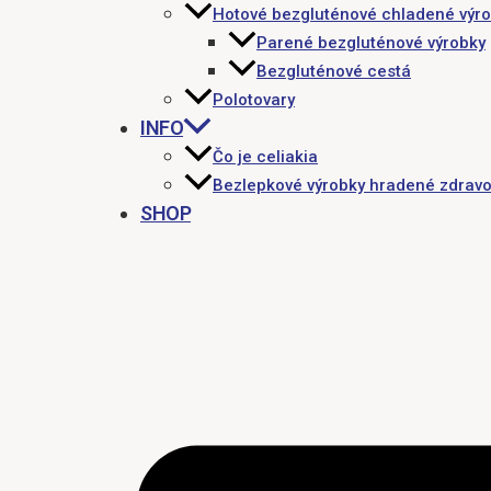
Hotové bezgluténové chladené výr
Parené bezgluténové výrobky
Bezgluténové cestá
Polotovary
INFO
Čo je celiakia
Bezlepkové výrobky hradené zdravo
SHOP