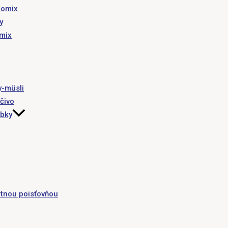
romix
y
omix
y-müsli
čivo
obky
tnou poisťovňou