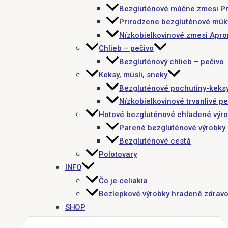
Bezgluténové múčne zmesi P
Prirodzene bezgluténové múk
Nízkobielkovinové zmesi Apr
Chlieb – pečivo
Bezgluténový chlieb – pečivo
Keksy, müsli, sneky
Bezgluténové pochutiny-keks
Nízkobielkovinové trvanlivé pe
Hotové bezgluténové chladené výr
Parené bezgluténové výrobky
Bezgluténové cestá
Polotovary
INFO
Čo je celiakia
Bezlepkové výrobky hradené zdravo
SHOP