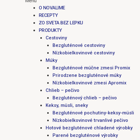
Menu
O NOVALIME
RECEPTY
ZO SVETA BEZ LEPKU
PRODUKTY
Cestoviny
Bezgluténové cestoviny
Nízkobielkovinové cestoviny
Múky
Bezgluténové múčne zmesi Promix
Prirodzene bezgluténové múky
Nízkobielkovinové zmesi Apromix
Chlieb – pečivo
Bezgluténový chlieb – pečivo
Keksy, müsli, sneky
Bezgluténové pochutiny-keksy-müsli
Nízkobielkovinové trvanlivé pečivo
Hotové bezgluténové chladené výrobky
Parené bezgluténové výrobky