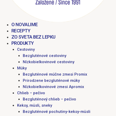
O NOVALIME
RECEPTY
ZO SVETA BEZ LEPKU
PRODUKTY
Cestoviny
Bezgluténové cestoviny
Nízkobielkovinové cestoviny
Múky
Bezgluténové múčne zmesi Promix
Prirodzene bezgluténové múky
Nízkobielkovinové zmesi Apromix
Chlieb – pečivo
Bezgluténový chlieb – pečivo
Keksy, müsli, sneky
Bezgluténové pochutiny-keksy-müsli