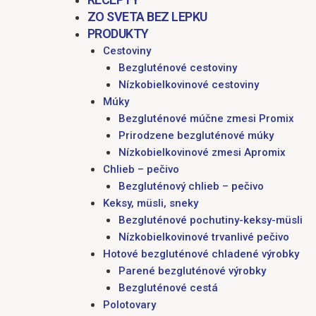
ZO SVETA BEZ LEPKU
PRODUKTY
Cestoviny
Bezgluténové cestoviny
Nízkobielkovinové cestoviny
Múky
Bezgluténové múčne zmesi Promix
Prirodzene bezgluténové múky
Nízkobielkovinové zmesi Apromix
Chlieb – pečivo
Bezgluténový chlieb – pečivo
Keksy, müsli, sneky
Bezgluténové pochutiny-keksy-müsli
Nízkobielkovinové trvanlivé pečivo
Hotové bezgluténové chladené výrobky
Parené bezgluténové výrobky
Bezgluténové cestá
Polotovary