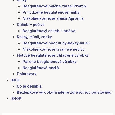
Múky
Bezgluténové múčne zmesi Promix
Prirodzene bezgluténové múky
Nízkobielkovinové zmesi Apromix
Chlieb – pečivo
Bezgluténový chlieb – pečivo
Keksy, müsli, sneky
Bezgluténové pochutiny-keksy-müsli
Nízkobielkovinové trvanlivé pečivo
Hotové bezgluténové chladené výrobky
Parené bezgluténové výrobky
Bezgluténové cestá
Polotovary
INFO
Čo je celiakia
Bezlepkové výrobky hradené zdravotnou poisťovňou
SHOP