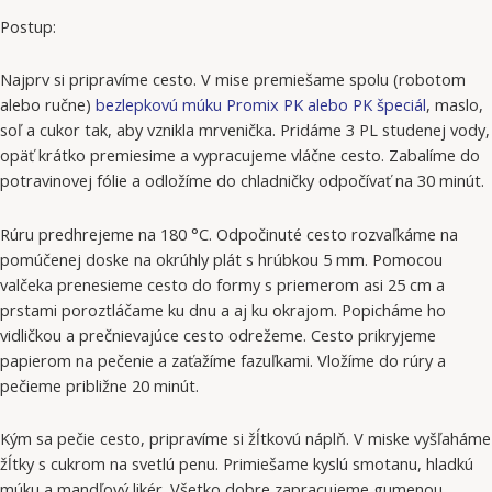
Postup:
Najprv si pripravíme cesto. V mise premiešame spolu (robotom
alebo ručne)
bezlepkovú múku Promix PK alebo PK špeciál
, maslo,
soľ a cukor tak, aby vznikla mrvenička. Pridáme 3 PL studenej vody,
opäť krátko premiesime a vypracujeme vláčne cesto. Zabalíme do
potravinovej fólie a odložíme do chladničky odpočívať na 30 minút.
Rúru predhrejeme na 180 °C. Odpočinuté cesto rozvaľkáme na
pomúčenej doske na okrúhly plát s hrúbkou 5 mm. Pomocou
valčeka prenesieme cesto do formy s priemerom asi 25 cm a
prstami poroztláčame ku dnu a aj ku okrajom. Popicháme ho
vidličkou a prečnievajúce cesto odrežeme. Cesto prikryjeme
papierom na pečenie a zaťažíme fazuľkami. Vložíme do rúry a
pečieme približne 20 minút.
Kým sa pečie cesto, pripravíme si žĺtkovú náplň. V miske vyšľaháme
žĺtky s cukrom na svetlú penu. Primiešame kyslú smotanu, hladkú
múku a mandľový likér. Všetko dobre zapracujeme gumenou