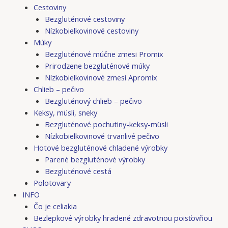
Cestoviny
Bezgluténové cestoviny
Nízkobielkovinové cestoviny
Múky
Bezgluténové múčne zmesi Promix
Prirodzene bezgluténové múky
Nízkobielkovinové zmesi Apromix
Chlieb – pečivo
Bezgluténový chlieb – pečivo
Keksy, müsli, sneky
Bezgluténové pochutiny-keksy-müsli
Nízkobielkovinové trvanlivé pečivo
Hotové bezgluténové chladené výrobky
Parené bezgluténové výrobky
Bezgluténové cestá
Polotovary
INFO
Čo je celiakia
Bezlepkové výrobky hradené zdravotnou poisťovňou