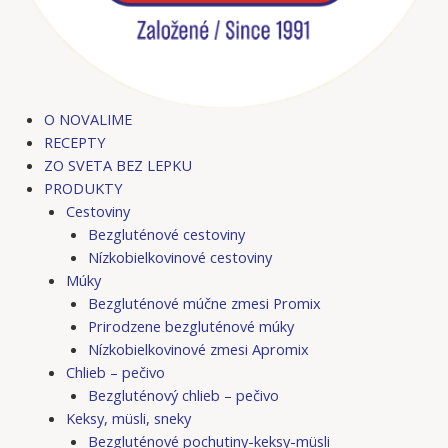
O NOVALIME
RECEPTY
ZO SVETA BEZ LEPKU
PRODUKTY
Cestoviny
Bezgluténové cestoviny
Nízkobielkovinové cestoviny
Múky
Bezgluténové múčne zmesi Promix
Prirodzene bezgluténové múky
Nízkobielkovinové zmesi Apromix
Chlieb – pečivo
Bezgluténový chlieb – pečivo
Keksy, müsli, sneky
Bezgluténové pochutiny-keksy-müsli