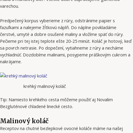
varechou.
Predpečený korpus vyberieme z rúry, odstránime papier s
fazuľkami a nalejeme žĺtkovú náplň. Do náplne povkladáme
čerstvé, umyté a dobre osušené maliny a vložíme späť do rúry.
Pečieme pri tej istej teplote ešte 20-25 minút. Koláč je hotový, keď
sa povrch netrasie. Po dopečení, vytiahneme z rúry a necháme
vychladnúť. Dozdobíme malinami, posypeme práškovým cukrom a
nakrájame.
krehký malinový koláč
Tip: Namiesto krehkého cesta môžeme použiť aj Novalim
Bezgluténové chladené linecké cesto.
Malinový koláč
Receptov na chutné bezlepkové ovocné koláče máme na našej