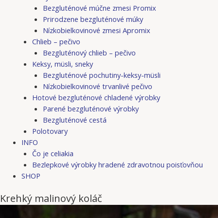
Bezgluténové múčne zmesi Promix
Prirodzene bezgluténové múky
Nízkobielkovinové zmesi Apromix
Chlieb – pečivo
Bezgluténový chlieb – pečivo
Keksy, müsli, sneky
Bezgluténové pochutiny-keksy-müsli
Nízkobielkovinové trvanlivé pečivo
Hotové bezgluténové chladené výrobky
Parené bezgluténové výrobky
Bezgluténové cestá
Polotovary
INFO
Čo je celiakia
Bezlepkové výrobky hradené zdravotnou poisťovňou
SHOP
Krehký malinový koláč