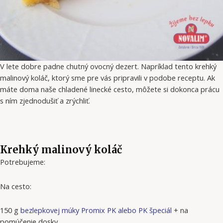
V lete dobre padne chutný ovocný dezert. Napríklad tento krehký
malinový koláč, ktorý sme pre vás pripravili v podobe receptu. Ak
máte doma naše chladené linecké cesto, môžete si dokonca prácu
s ním zjednodušiť a zrýchliť.
Krehký malinový koláč
Potrebujeme:
Na cesto:
150 g
bezlepkovej múky Promix PK alebo PK špeciál
+ na
pomúčenie dosky