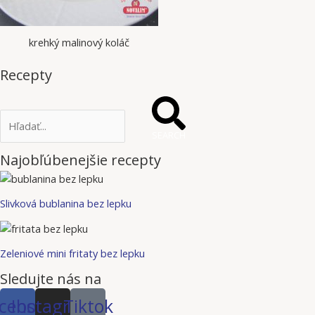
krehký malinový koláč
Recepty
SEARCH
Najobľúbenejšie recepty
Slivková bublanina bez lepku
Zeleniové mini fritaty bez lepku
Sledujte nás na
cebook
Instagram
Tiktok