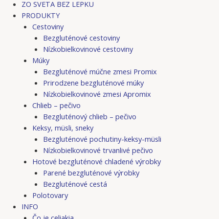
ZO SVETA BEZ LEPKU
PRODUKTY
Cestoviny
Bezgluténové cestoviny
Nízkobielkovinové cestoviny
Múky
Bezgluténové múčne zmesi Promix
Prirodzene bezgluténové múky
Nízkobielkovinové zmesi Apromix
Chlieb – pečivo
Bezgluténový chlieb – pečivo
Keksy, müsli, sneky
Bezgluténové pochutiny-keksy-müsli
Nízkobielkovinové trvanlivé pečivo
Hotové bezgluténové chladené výrobky
Parené bezgluténové výrobky
Bezgluténové cestá
Polotovary
INFO
Čo je celiakia