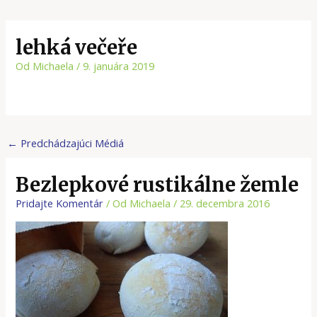
lehká večeře
Od
Michaela
/
9. januára 2019
←
Predchádzajúci Médiá
Bezlepkové rustikálne žemle
Pridajte Komentár
/ Od
Michaela
/
29. decembra 2016