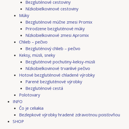
Bezgluténové cestoviny
Nízkobielkovinové cestoviny
Múky
Bezgluténové múčne zmesi Promix
Prirodzene bezgluténové múky
Nízkobielkovinové zmesi Apromix
Chlieb – pečivo
Bezgluténový chlieb – pečivo
Keksy, müsli, sneky
Bezgluténové pochutiny-keksy-müsli
Nízkobielkovinové trvanlivé pečivo
Hotové bezgluténové chladené výrobky
Parené bezgluténové výrobky
Bezgluténové cestá
Polotovary
INFO
Čo je celiakia
Bezlepkové výrobky hradené zdravotnou poisťovňou
SHOP