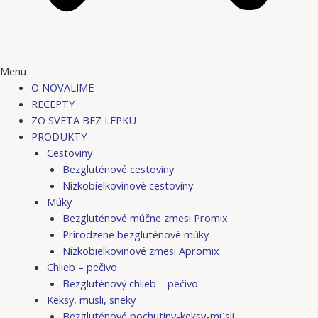
Menu
O NOVALIME
RECEPTY
ZO SVETA BEZ LEPKU
PRODUKTY
Cestoviny
Bezgluténové cestoviny
Nízkobielkovinové cestoviny
Múky
Bezgluténové múčne zmesi Promix
Prirodzene bezgluténové múky
Nízkobielkovinové zmesi Apromix
Chlieb – pečivo
Bezgluténový chlieb – pečivo
Keksy, müsli, sneky
Bezgluténové pochutiny-keksy-müsli