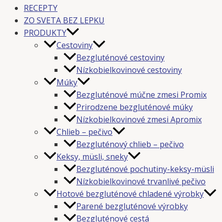
RECEPTY
ZO SVETA BEZ LEPKU
PRODUKTY
Cestoviny
Bezgluténové cestoviny
Nízkobielkovinové cestoviny
Múky
Bezgluténové múčne zmesi Promix
Prirodzene bezgluténové múky
Nízkobielkovinové zmesi Apromix
Chlieb – pečivo
Bezgluténový chlieb – pečivo
Keksy, müsli, sneky
Bezgluténové pochutiny-keksy-müsli
Nízkobielkovinové trvanlivé pečivo
Hotové bezgluténové chladené výrobky
Parené bezgluténové výrobky
Bezgluténové cestá