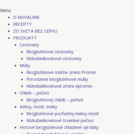
Menu
O NOVALIME
RECEPTY
ZO SVETA BEZ LEPKU
PRODUKTY
Cestoviny
Bezgluténové cestoviny
Nízkobielkovinové cestoviny
Múky
Bezgluténové múčne zmesi Promix
Prirodzene bezgluténové múky
Nízkobielkovinové zmesi Apromix
Chlieb – pečivo
Bezgluténový chlieb – pečivo
Keksy, müsli, sneky
Bezgluténové pochutiny-keksy-müsli
Nízkobielkovinové trvanlivé pečivo
Hotové bezgluténové chladené výrobky
Parené bezgluténové výrobky