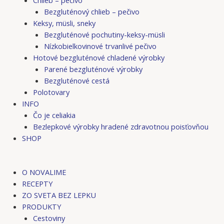
Bezgluténový chlieb – pečivo
Keksy, müsli, sneky
Bezgluténové pochutiny-keksy-müsli
Nízkobielkovinové trvanlivé pečivo
Hotové bezgluténové chladené výrobky
Parené bezgluténové výrobky
Bezgluténové cestá
Polotovary
INFO
Čo je celiakia
Bezlepkové výrobky hradené zdravotnou poisťovňou
SHOP
O NOVALIME
RECEPTY
ZO SVETA BEZ LEPKU
PRODUKTY
Cestoviny