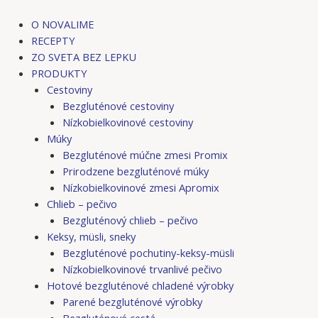
Preskočiť
Post
na
navigation
O NOVALIME
obsah
RECEPTY
ZO SVETA BEZ LEPKU
PRODUKTY
Cestoviny
Bezgluténové cestoviny
Nízkobielkovinové cestoviny
Múky
Bezgluténové múčne zmesi Promix
Prirodzene bezgluténové múky
Nízkobielkovinové zmesi Apromix
Chlieb – pečivo
Bezgluténový chlieb – pečivo
Keksy, müsli, sneky
Bezgluténové pochutiny-keksy-müsli
Nízkobielkovinové trvanlivé pečivo
Hotové bezgluténové chladené výrobky
Parené bezgluténové výrobky