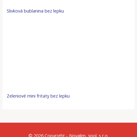
Slivková bublanina bez lepku
Zeleniové mini fritaty bez lepku
© 2026 Copyright - Novalim, spol. s r.o.