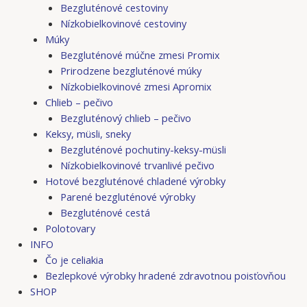
Bezgluténové cestoviny
Nízkobielkovinové cestoviny
Múky
Bezgluténové múčne zmesi Promix
Prirodzene bezgluténové múky
Nízkobielkovinové zmesi Apromix
Chlieb – pečivo
Bezgluténový chlieb – pečivo
Keksy, müsli, sneky
Bezgluténové pochutiny-keksy-müsli
Nízkobielkovinové trvanlivé pečivo
Hotové bezgluténové chladené výrobky
Parené bezgluténové výrobky
Bezgluténové cestá
Polotovary
INFO
Čo je celiakia
Bezlepkové výrobky hradené zdravotnou poisťovňou
SHOP