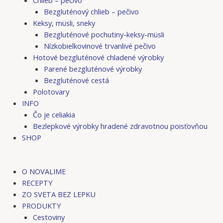
Bezgluténový chlieb – pečivo
Keksy, müsli, sneky
Bezgluténové pochutiny-keksy-müsli
Nízkobielkovinové trvanlivé pečivo
Hotové bezgluténové chladené výrobky
Parené bezgluténové výrobky
Bezgluténové cestá
Polotovary
INFO
Čo je celiakia
Bezlepkové výrobky hradené zdravotnou poisťovňou
SHOP
O NOVALIME
RECEPTY
ZO SVETA BEZ LEPKU
PRODUKTY
Cestoviny