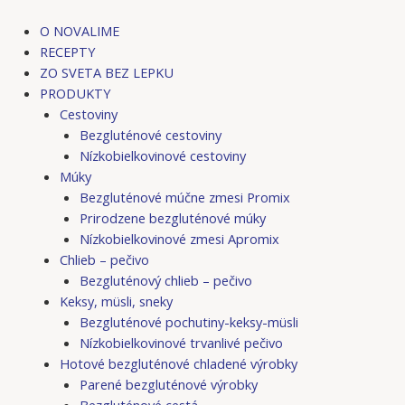
Preskočiť
Post
na
navigation
O NOVALIME
obsah
RECEPTY
ZO SVETA BEZ LEPKU
PRODUKTY
Cestoviny
Bezgluténové cestoviny
Nízkobielkovinové cestoviny
Múky
Bezgluténové múčne zmesi Promix
Prirodzene bezgluténové múky
Nízkobielkovinové zmesi Apromix
Chlieb – pečivo
Bezgluténový chlieb – pečivo
Keksy, müsli, sneky
Bezgluténové pochutiny-keksy-müsli
Nízkobielkovinové trvanlivé pečivo
Hotové bezgluténové chladené výrobky
Parené bezgluténové výrobky