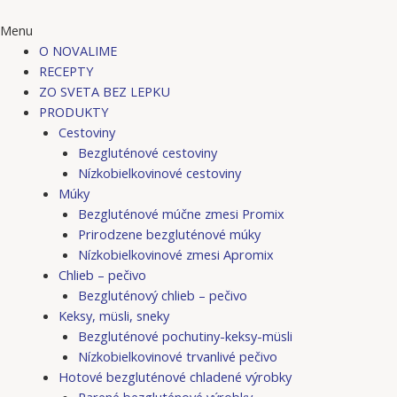
Menu
O NOVALIME
RECEPTY
ZO SVETA BEZ LEPKU
PRODUKTY
Cestoviny
Bezgluténové cestoviny
Nízkobielkovinové cestoviny
Múky
Bezgluténové múčne zmesi Promix
Prirodzene bezgluténové múky
Nízkobielkovinové zmesi Apromix
Chlieb – pečivo
Bezgluténový chlieb – pečivo
Keksy, müsli, sneky
Bezgluténové pochutiny-keksy-müsli
Nízkobielkovinové trvanlivé pečivo
Hotové bezgluténové chladené výrobky
Parené bezgluténové výrobky