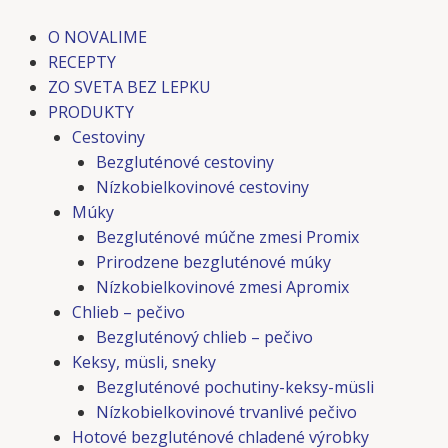
Preskočiť
Post
Post
Post
Post
na
navigation
navigation
navigation
navigation
O NOVALIME
obsah
RECEPTY
ZO SVETA BEZ LEPKU
PRODUKTY
Cestoviny
Bezgluténové cestoviny
Nízkobielkovinové cestoviny
Múky
Bezgluténové múčne zmesi Promix
Prirodzene bezgluténové múky
Nízkobielkovinové zmesi Apromix
Chlieb – pečivo
Bezgluténový chlieb – pečivo
Keksy, müsli, sneky
Bezgluténové pochutiny-keksy-müsli
Nízkobielkovinové trvanlivé pečivo
Hotové bezgluténové chladené výrobky