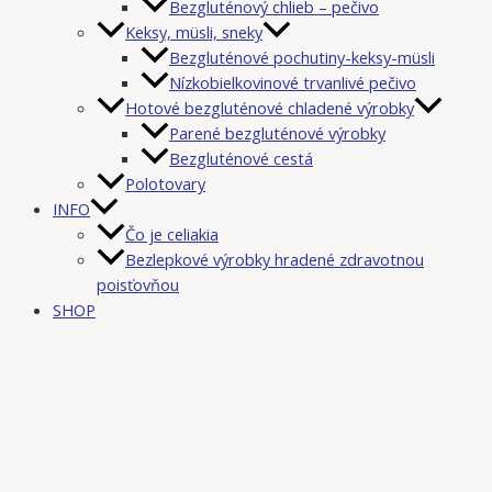
Bezgluténový chlieb – pečivo
Keksy, müsli, sneky
Bezgluténové pochutiny-keksy-müsli
Nízkobielkovinové trvanlivé pečivo
Hotové bezgluténové chladené výrobky
Parené bezgluténové výrobky
Bezgluténové cestá
Polotovary
INFO
Čo je celiakia
Bezlepkové výrobky hradené zdravotnou
poisťovňou
SHOP