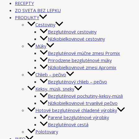
RECEPTY
ZO SVETA BEZ LEPKU
PRODUKTY
Cestoviny
Bezgluténové cestoviny
Nízkobielkovinové cestoviny
Múky
Bezgluténové múčne zmesi Promix
Prirodzene bezgluténové múky
Nízkobielkovinové zmesi Apromix
Chlieb – pečivo
Bezgluténový chlieb – pečivo
Keksy, müsli, sneky
Bezgluténové pochutiny-keksy-müsli
Nízkobielkovinové trvanlivé pečivo
Hotové bezgluténové chladené výrobky
Parené bezgluténové výrobky
Bezgluténové cestá
Polotovary
INFO