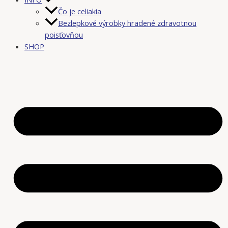
Čo je celiakia
Bezlepkové výrobky hradené zdravotnou
poisťovňou
SHOP