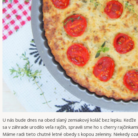
U nás bude dnes na obed slaný zemiakový koláč bez lepku. Keďže
sa v záhrade urodilo veľa rajčín, spravili sme ho s cherry rajčinkami
Máme radi tieto chutné letné obedy s kopou zeleniny. Niekedy oza