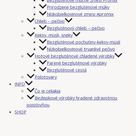
Prirodzene bezgluténové múky
Nízkobielkovinové zmesi Apromix
Chlieb – pečivo
Bezgluténový chlieb – pečivo
Keksy, müsli, sneky
Bezgluténové pochutiny-keksy-müsli
Nízkobielkovinové trvanlivé pečivo
Hotové bezgluténové chladené výrobky
Parené bezgluténové výrobky
Bezgluténové cestá
Polotovary
INFO
Čo je celiakia
Bezlepkové výrobky hradené zdravotnou
poisťovňou
SHOP