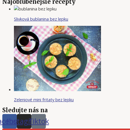
Najobľúbenejšie recepty
Slivková bublanina bez lepku
Zeleniové mini fritaty bez lepku
Sledujte nás na
acebook
Instagram
Tiktok