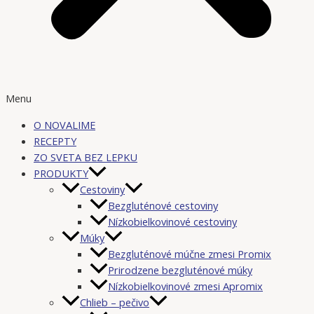
Menu
O NOVALIME
RECEPTY
ZO SVETA BEZ LEPKU
PRODUKTY
Cestoviny
Bezgluténové cestoviny
Nízkobielkovinové cestoviny
Múky
Bezgluténové múčne zmesi Promix
Prirodzene bezgluténové múky
Nízkobielkovinové zmesi Apromix
Chlieb – pečivo