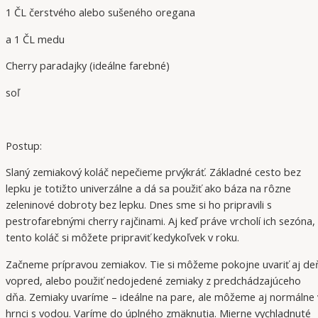
1 ČL čerstvého alebo sušeného oregana
a 1 ČL medu
Cherry paradajky (ideálne farebné)
soľ
Postup:
Slaný zemiakový koláč nepečieme prvýkráť. Základné cesto bez
lepku je totižto univerzálne a dá sa použiť ako báza na rôzne
zeleninové dobroty bez lepku. Dnes sme si ho pripravili s
pestrofarebnými cherry rajčinami. Aj keď práve vrcholí ich sezóna,
tento koláč si môžete pripraviť kedykoľvek v roku.
Začneme prípravou zemiakov. Tie si môžeme pokojne uvariť aj de
vopred, alebo použiť nedojedené zemiaky z predchádzajúceho
dňa. Zemiaky uvaríme – ideálne na pare, ale môžeme aj normálne 
hrnci s vodou. Varíme do úplného zmäknutia. Mierne vychladnuté