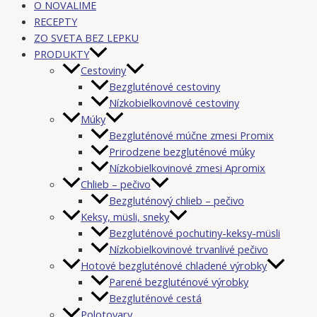
O NOVALIME
RECEPTY
ZO SVETA BEZ LEPKU
PRODUKTY
Cestoviny
Bezgluténové cestoviny
Nízkobielkovinové cestoviny
Múky
Bezgluténové múčne zmesi Promix
Prirodzene bezgluténové múky
Nízkobielkovinové zmesi Apromix
Chlieb – pečivo
Bezgluténový chlieb – pečivo
Keksy, müsli, sneky
Bezgluténové pochutiny-keksy-müsli
Nízkobielkovinové trvanlivé pečivo
Hotové bezgluténové chladené výrobky
Parené bezgluténové výrobky
Bezgluténové cestá
Polotovary