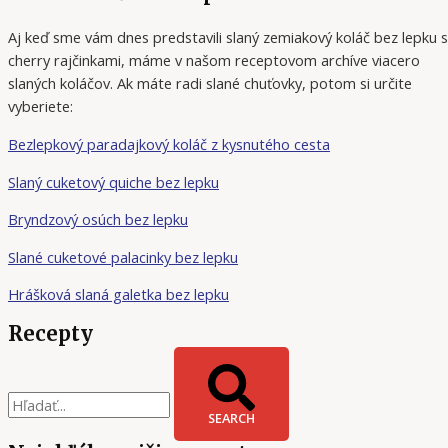
Aj keď sme vám dnes predstavili slaný zemiakový koláč bez lepku s
cherry rajčinkami, máme v našom receptovom archíve viacero
slaných koláčov. Ak máte radi slané chuťovky, potom si určite
vyberiete:
Bezlepkový paradajkový koláč z kysnutého cesta
Slaný cuketový quiche bez lepku
Bryndzový osúch bez lepku
Slané cuketové palacinky bez lepku
Hrášková slaná galetka bez lepku
Recepty
SEARCH