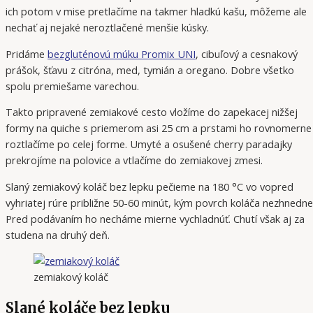
ich potom v mise pretlačíme na takmer hladkú kašu, môžeme ale
nechať aj nejaké neroztlačené menšie kúsky.
Pridáme
bezgluténovú múku Promix UNI
, cibuľový a cesnakový
prášok, šťavu z citróna, med, tymián a oregano. Dobre všetko
spolu premiešame varechou.
Takto pripravené zemiakové cesto vložíme do zapekacej nižšej
formy na quiche s priemerom asi 25 cm a prstami ho rovnomerne
roztlačíme po celej forme. Umyté a osušené cherry paradajky
prekrojíme na polovice a vtlačíme do zemiakovej zmesi.
Slaný zemiakový koláč bez lepku pečieme na 180 °C vo vopred
vyhriatej rúre približne 50-60 minút, kým povrch koláča nezhnedne
Pred podávaním ho necháme mierne vychladnúť. Chutí však aj za
studena na druhý deň.
zemiakový koláč
Slané koláče bez lepku