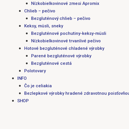
Nízkobielkovinové zmesi Apromix
Chlieb – pečivo
Bezgluténový chlieb – pečivo
Keksy, müsli, sneky
Bezgluténové pochutiny-keksy-müsli
Nízkobielkovinové trvanlivé pečivo
Hotové bezgluténové chladené výrobky
Parené bezgluténové výrobky
Bezgluténové cestá
Polotovary
INFO
Čo je celiakia
Bezlepkové výrobky hradené zdravotnou poisťovňo
SHOP