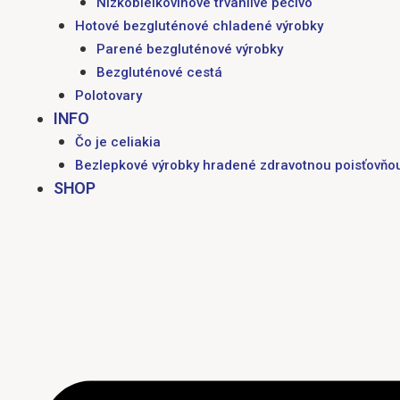
Nízkobielkovinové trvanlivé pečivo
Hotové bezgluténové chladené výrobky
Parené bezgluténové výrobky
Bezgluténové cestá
Polotovary
INFO
Čo je celiakia
Bezlepkové výrobky hradené zdravotnou poisťovňo
SHOP