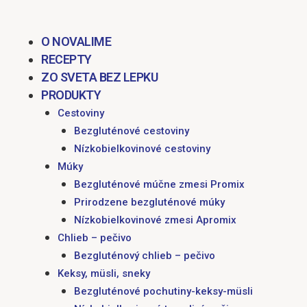
O NOVALIME
RECEPTY
ZO SVETA BEZ LEPKU
PRODUKTY
Cestoviny
Bezgluténové cestoviny
Nízkobielkovinové cestoviny
Múky
Bezgluténové múčne zmesi Promix
Prirodzene bezgluténové múky
Nízkobielkovinové zmesi Apromix
Chlieb – pečivo
Bezgluténový chlieb – pečivo
Keksy, müsli, sneky
Bezgluténové pochutiny-keksy-müsli