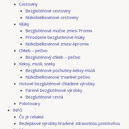
Cestoviny
Bezgluténové cestoviny
Nízkobielkovinové cestoviny
Múky
Bezgluténové múčne zmesi Promix
Prirodzene bezgluténové múky
Nízkobielkovinové zmesi Apromix
Chlieb – pečivo
Bezgluténový chlieb – pečivo
Keksy, müsli, sneky
Bezgluténové pochutiny-keksy-müsli
Nízkobielkovinové trvanlivé pečivo
Hotové bezgluténové chladené výrobky
Parené bezgluténové výrobky
Bezgluténové cestá
Polotovary
INFO
Čo je celiakia
Bezlepkové výrobky hradené zdravotnou poisťovňou