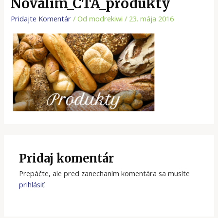
Novalim_CTA_produkty
Pridajte Komentár
/ Od
modrekiwi
/
23. mája 2016
Pridaj komentár
Prepáčte, ale pred zanechaním komentára sa musíte
prihlásiť
.