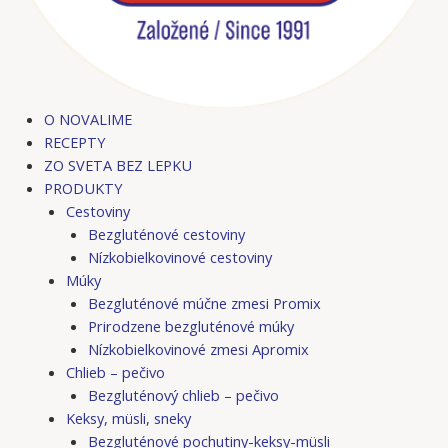
O NOVALIME
RECEPTY
ZO SVETA BEZ LEPKU
PRODUKTY
Cestoviny
Bezgluténové cestoviny
Nízkobielkovinové cestoviny
Múky
Bezgluténové múčne zmesi Promix
Prirodzene bezgluténové múky
Nízkobielkovinové zmesi Apromix
Chlieb – pečivo
Bezgluténový chlieb – pečivo
Keksy, müsli, sneky
Bezgluténové pochutiny-keksy-müsli