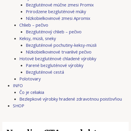
Bezgluténové múčne zmesi Promix
Prirodzene bezgluténové múky
Nízkobielkovinové zmesi Apromix
Chlieb – pečivo
Bezgluténový chlieb – pečivo
Keksy, müsli, sneky
Bezgluténové pochutiny-keksy-müsli
Nízkobielkovinové trvanlivé pečivo
Hotové bezgluténové chladené výrobky
Parené bezgluténové výrobky
Bezgluténové cestá
Polotovary
INFO
Čo je celiakia
Bezlepkové výrobky hradené zdravotnou poisťovňou
SHOP