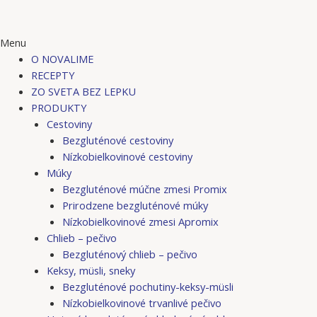
Menu
O NOVALIME
RECEPTY
ZO SVETA BEZ LEPKU
PRODUKTY
Cestoviny
Bezgluténové cestoviny
Nízkobielkovinové cestoviny
Múky
Bezgluténové múčne zmesi Promix
Prirodzene bezgluténové múky
Nízkobielkovinové zmesi Apromix
Chlieb – pečivo
Bezgluténový chlieb – pečivo
Keksy, müsli, sneky
Bezgluténové pochutiny-keksy-müsli
Nízkobielkovinové trvanlivé pečivo