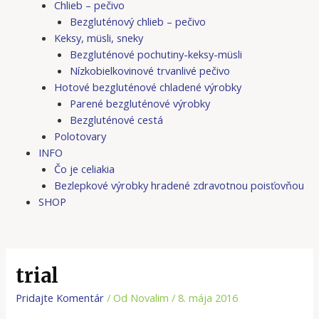
Chlieb – pečivo
Bezgluténový chlieb – pečivo
Keksy, müsli, sneky
Bezgluténové pochutiny-keksy-müsli
Nízkobielkovinové trvanlivé pečivo
Hotové bezgluténové chladené výrobky
Parené bezgluténové výrobky
Bezgluténové cestá
Polotovary
INFO
Čo je celiakia
Bezlepkové výrobky hradené zdravotnou poisťovňou
SHOP
trial
Pridajte Komentár
/ Od
Novalim
/
8. mája 2016