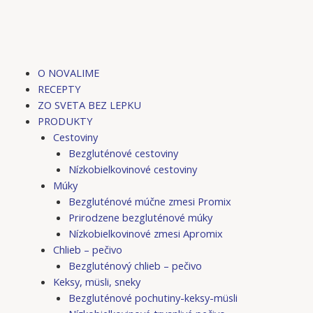
Preskočiť
na
obsah
M
O NOVALIME
RECEPTY
ZO SVETA BEZ LEPKU
PRODUKTY
Cestoviny
Bezgluténové cestoviny
Nízkobielkovinové cestoviny
Múky
Bezgluténové múčne zmesi Promix
Prirodzene bezgluténové múky
Nízkobielkovinové zmesi Apromix
Chlieb – pečivo
Bezgluténový chlieb – pečivo
Keksy, müsli, sneky
Bezgluténové pochutiny-keksy-müsli