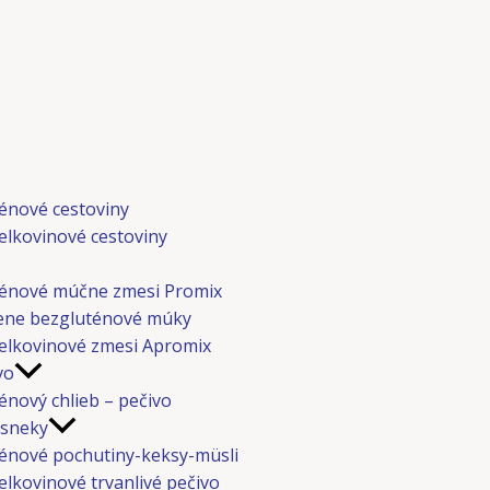
Menu
énové cestoviny
elkovinové cestoviny
énové múčne zmesi Promix
ene bezgluténové múky
elkovinové zmesi Apromix
vo
énový chlieb – pečivo
 sneky
énové pochutiny-keksy-müsli
elkovinové trvanlivé pečivo