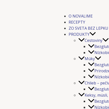
O NOVALIME
RECEPTY
ZO SVETA BEZ LEPKU
PRODUKTY
Cestoviny
Bezglut
Nízkobi
Múky
Bezglut
Prirodz
Nízkobi
Chlieb – peči
Bezglut
Keksy, müsli,
Bezglut
Nízkobi