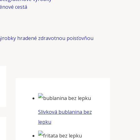
énové cestá
ýrobky hradené zdravotnou poisťovňou
Slivková bublanina bez
lepku