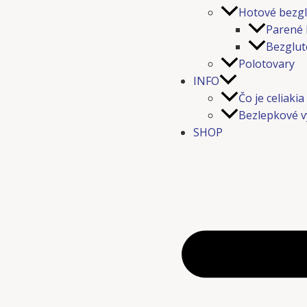
Hotové bezgl
Parené 
Bezglut
Polotovary
INFO
Čo je celiakia
Bezlepkové v
SHOP