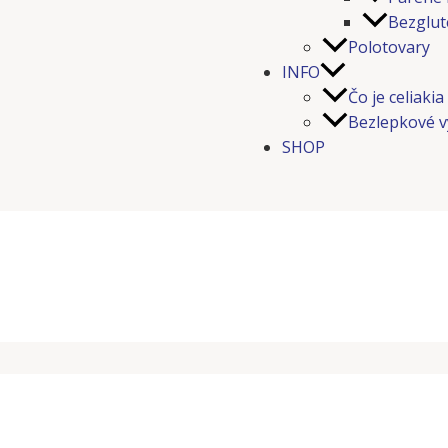
Bezglut
Polotovary
INFO
Čo je celiakia
Bezlepkové v
SHOP