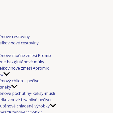
énové cestoviny
elkovinové cestoviny
énové múčne zmesi Promix
ene bezgluténové múky
elkovinové zmesi Apromix
vo
énový chlieb – pečivo
 sneky
énové pochutiny-keksy-müsli
elkovinové trvanlivé pečivo
uténové chladené výrobky
bezgluténové výrobky