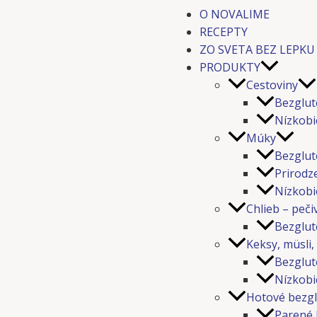
O NOVALIME
RECEPTY
ZO SVETA BEZ LEPKU
PRODUKTY
Cestoviny
Bezglut
Nízkobi
Múky
Bezglut
Prirodz
Nízkobi
Chlieb – peči
Bezglut
Keksy, müsli,
Bezglut
Nízkobi
Hotové bezgl
Parené 