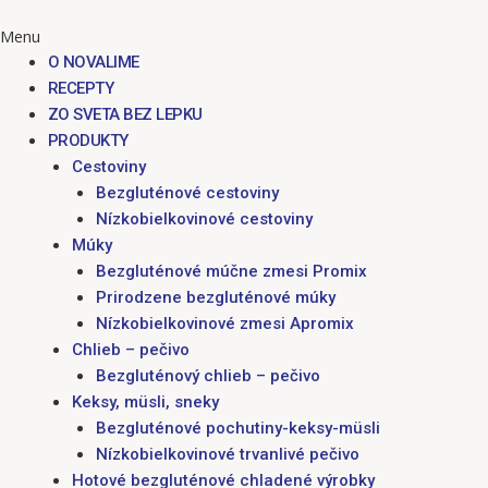
Menu
O NOVALIME
RECEPTY
ZO SVETA BEZ LEPKU
PRODUKTY
Cestoviny
Bezgluténové cestoviny
Nízkobielkovinové cestoviny
Múky
Bezgluténové múčne zmesi Promix
Prirodzene bezgluténové múky
Nízkobielkovinové zmesi Apromix
Chlieb – pečivo
Bezgluténový chlieb – pečivo
Keksy, müsli, sneky
Bezgluténové pochutiny-keksy-müsli
Nízkobielkovinové trvanlivé pečivo
Hotové bezgluténové chladené výrobky