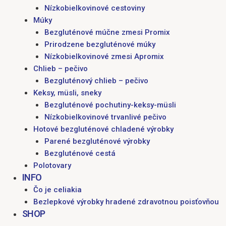
Nízkobielkovinové cestoviny
Múky
Bezgluténové múčne zmesi Promix
Prirodzene bezgluténové múky
Nízkobielkovinové zmesi Apromix
Chlieb – pečivo
Bezgluténový chlieb – pečivo
Keksy, müsli, sneky
Bezgluténové pochutiny-keksy-müsli
Nízkobielkovinové trvanlivé pečivo
Hotové bezgluténové chladené výrobky
Parené bezgluténové výrobky
Bezgluténové cestá
Polotovary
INFO
Čo je celiakia
Bezlepkové výrobky hradené zdravotnou poisťovňou
SHOP