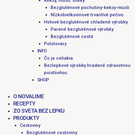
Keksy, müsli, sneky
Bezgluténové pochutiny-keksy-müsli
Nízkobielkovinové trvanlivé pečivo
Hotové bezgluténové chladené výrobky
Parené bezgluténové výrobky
Bezgluténové cestá
Polotovary
INFO
Čo je celiakia
Bezlepkové výrobky hradené zdravotnou
poisťovňou
SHOP
O NOVALIME
RECEPTY
ZO SVETA BEZ LEPKU
PRODUKTY
Cestoviny
Bezgluténové cestoviny