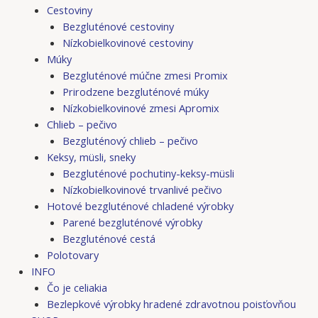
Cestoviny
Bezgluténové cestoviny
Nízkobielkovinové cestoviny
Múky
Bezgluténové múčne zmesi Promix
Prirodzene bezgluténové múky
Nízkobielkovinové zmesi Apromix
Chlieb – pečivo
Bezgluténový chlieb – pečivo
Keksy, müsli, sneky
Bezgluténové pochutiny-keksy-müsli
Nízkobielkovinové trvanlivé pečivo
Hotové bezgluténové chladené výrobky
Parené bezgluténové výrobky
Bezgluténové cestá
Polotovary
INFO
Čo je celiakia
Bezlepkové výrobky hradené zdravotnou poisťovňou