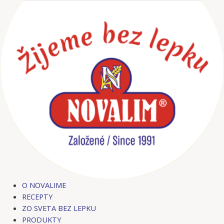
Preskočiť
Post
na
navigation
obsah
O NOVALIME
RECEPTY
ZO SVETA BEZ LEPKU
PRODUKTY