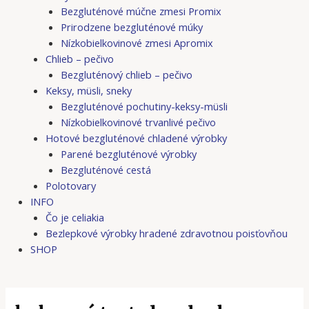
Bezgluténové múčne zmesi Promix
Prirodzene bezgluténové múky
Nízkobielkovinové zmesi Apromix
Chlieb – pečivo
Bezgluténový chlieb – pečivo
Keksy, müsli, sneky
Bezgluténové pochutiny-keksy-müsli
Nízkobielkovinové trvanlivé pečivo
Hotové bezgluténové chladené výrobky
Parené bezgluténové výrobky
Bezgluténové cestá
Polotovary
INFO
Čo je celiakia
Bezlepkové výrobky hradené zdravotnou poisťovňou
SHOP