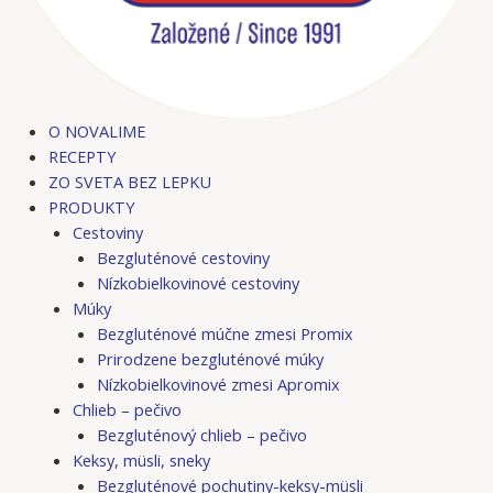
O NOVALIME
RECEPTY
ZO SVETA BEZ LEPKU
PRODUKTY
Cestoviny
Bezgluténové cestoviny
Nízkobielkovinové cestoviny
Múky
Bezgluténové múčne zmesi Promix
Prirodzene bezgluténové múky
Nízkobielkovinové zmesi Apromix
Chlieb – pečivo
Bezgluténový chlieb – pečivo
Keksy, müsli, sneky
Bezgluténové pochutiny-keksy-müsli