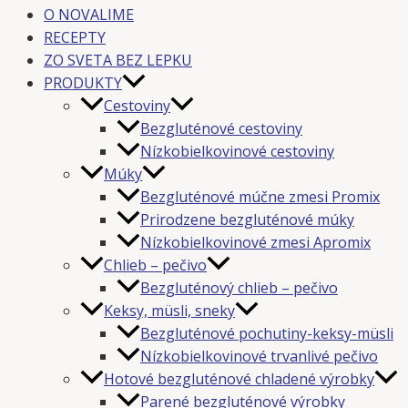
O NOVALIME
RECEPTY
ZO SVETA BEZ LEPKU
PRODUKTY
Cestoviny
Bezgluténové cestoviny
Nízkobielkovinové cestoviny
Múky
Bezgluténové múčne zmesi Promix
Prirodzene bezgluténové múky
Nízkobielkovinové zmesi Apromix
Chlieb – pečivo
Bezgluténový chlieb – pečivo
Keksy, müsli, sneky
Bezgluténové pochutiny-keksy-müsli
Nízkobielkovinové trvanlivé pečivo
Hotové bezgluténové chladené výrobky
Parené bezgluténové výrobky