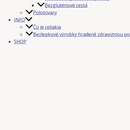
Bezgluténové cestá
Polotovary
INFO
Čo je celiakia
Bezlepkové výrobky hradené zdravotnou po
SHOP