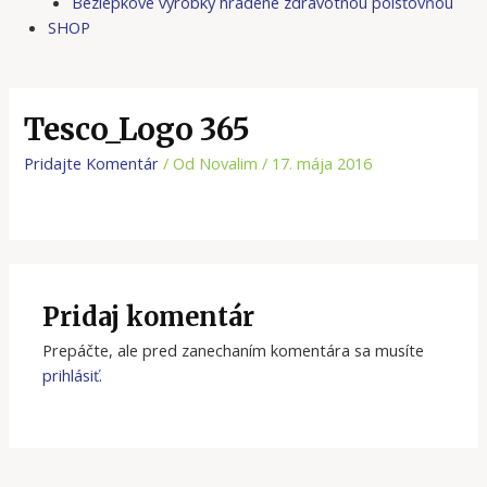
Bezlepkové výrobky hradené zdravotnou poisťovňou
SHOP
Tesco_Logo 365
Pridajte Komentár
/ Od
Novalim
/
17. mája 2016
Pridaj komentár
Prepáčte, ale pred zanechaním komentára sa musíte
prihlásiť
.