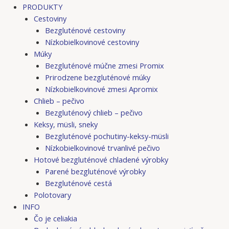
PRODUKTY
Cestoviny
Bezgluténové cestoviny
Nízkobielkovinové cestoviny
Múky
Bezgluténové múčne zmesi Promix
Prirodzene bezgluténové múky
Nízkobielkovinové zmesi Apromix
Chlieb – pečivo
Bezgluténový chlieb – pečivo
Keksy, müsli, sneky
Bezgluténové pochutiny-keksy-müsli
Nízkobielkovinové trvanlivé pečivo
Hotové bezgluténové chladené výrobky
Parené bezgluténové výrobky
Bezgluténové cestá
Polotovary
INFO
Čo je celiakia