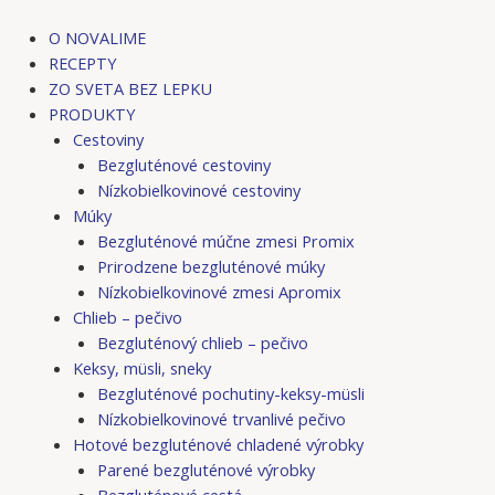
Preskočiť
na
O NOVALIME
obsah
RECEPTY
ZO SVETA BEZ LEPKU
PRODUKTY
Cestoviny
Bezgluténové cestoviny
Nízkobielkovinové cestoviny
Múky
Bezgluténové múčne zmesi Promix
Prirodzene bezgluténové múky
Nízkobielkovinové zmesi Apromix
Chlieb – pečivo
Bezgluténový chlieb – pečivo
Keksy, müsli, sneky
Bezgluténové pochutiny-keksy-müsli
Nízkobielkovinové trvanlivé pečivo
Hotové bezgluténové chladené výrobky
Parené bezgluténové výrobky