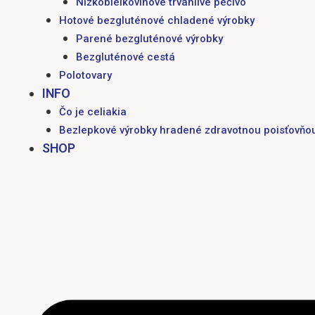
Nízkobielkovinové trvanlivé pečivo
Hotové bezgluténové chladené výrobky
Parené bezgluténové výrobky
Bezgluténové cestá
Polotovary
INFO
Čo je celiakia
Bezlepkové výrobky hradené zdravotnou poisťovňo
SHOP