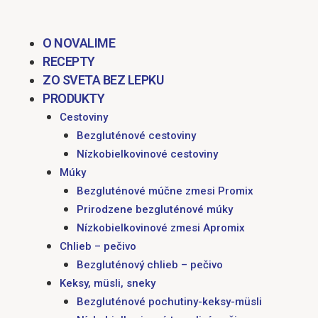
O NOVALIME
RECEPTY
ZO SVETA BEZ LEPKU
PRODUKTY
Cestoviny
Bezgluténové cestoviny
Nízkobielkovinové cestoviny
Múky
Bezgluténové múčne zmesi Promix
Prirodzene bezgluténové múky
Nízkobielkovinové zmesi Apromix
Chlieb – pečivo
Bezgluténový chlieb – pečivo
Keksy, müsli, sneky
Bezgluténové pochutiny-keksy-müsli