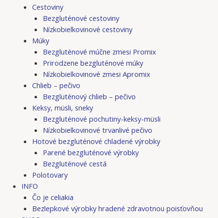
Cestoviny
Bezgluténové cestoviny
Nízkobielkovinové cestoviny
Múky
Bezgluténové múčne zmesi Promix
Prirodzene bezgluténové múky
Nízkobielkovinové zmesi Apromix
Chlieb – pečivo
Bezgluténový chlieb – pečivo
Keksy, müsli, sneky
Bezgluténové pochutiny-keksy-müsli
Nízkobielkovinové trvanlivé pečivo
Hotové bezgluténové chladené výrobky
Parené bezgluténové výrobky
Bezgluténové cestá
Polotovary
INFO
Čo je celiakia
Bezlepkové výrobky hradené zdravotnou poisťovňou