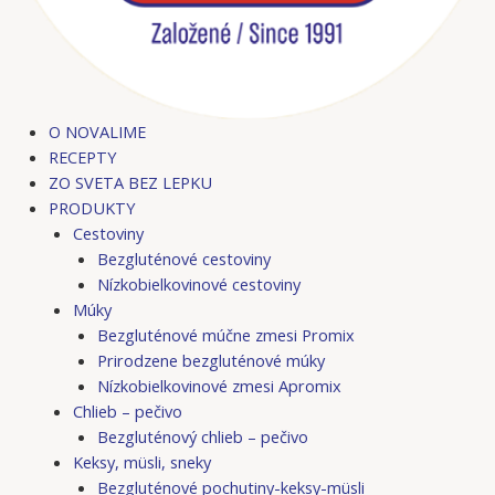
O NOVALIME
RECEPTY
ZO SVETA BEZ LEPKU
PRODUKTY
Cestoviny
Bezgluténové cestoviny
Nízkobielkovinové cestoviny
Múky
Bezgluténové múčne zmesi Promix
Prirodzene bezgluténové múky
Nízkobielkovinové zmesi Apromix
Chlieb – pečivo
Bezgluténový chlieb – pečivo
Keksy, müsli, sneky
Bezgluténové pochutiny-keksy-müsli