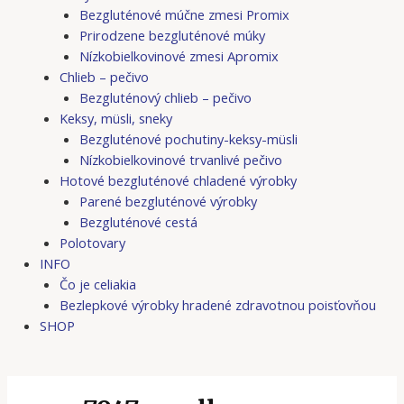
Bezgluténové múčne zmesi Promix
Prirodzene bezgluténové múky
Nízkobielkovinové zmesi Apromix
Chlieb – pečivo
Bezgluténový chlieb – pečivo
Keksy, müsli, sneky
Bezgluténové pochutiny-keksy-müsli
Nízkobielkovinové trvanlivé pečivo
Hotové bezgluténové chladené výrobky
Parené bezgluténové výrobky
Bezgluténové cestá
Polotovary
INFO
Čo je celiakia
Bezlepkové výrobky hradené zdravotnou poisťovňou
SHOP