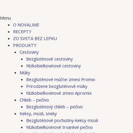
Menu
O NOVALIME
RECEPTY
ZO SVETA BEZ LEPKU
PRODUKTY
Cestoviny
Bezgluténové cestoviny
Nízkobielkovinové cestoviny
Múky
Bezgluténové múčne zmesi Promix
Prirodzene bezgluténové múky
Nízkobielkovinové zmesi Apromix
Chlieb – pečivo
Bezgluténový chlieb – pečivo
Keksy, müsli, sneky
Bezgluténové pochutiny-keksy-müsli
Nízkobielkovinové trvanlivé pečivo