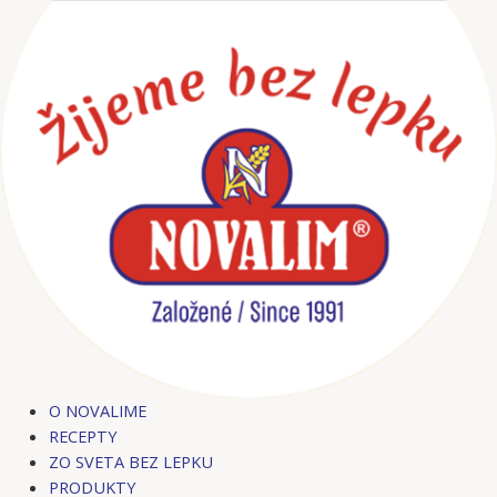
Preskočiť
Post
Post
na
navigation
navigation
obsah
O NOVALIME
RECEPTY
ZO SVETA BEZ LEPKU
PRODUKTY