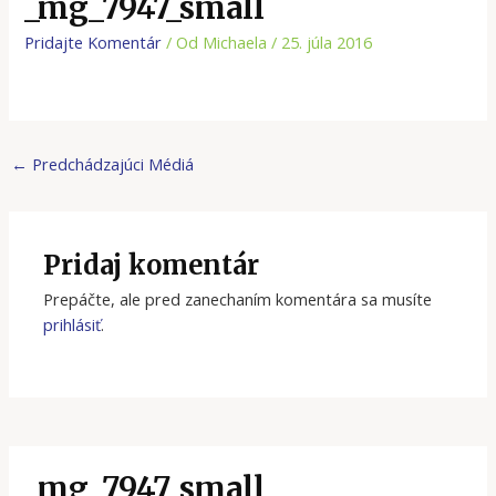
_mg_7947_small
Pridajte Komentár
/ Od
Michaela
/
25. júla 2016
←
Predchádzajúci Médiá
Pridaj komentár
Prepáčte, ale pred zanechaním komentára sa musíte
prihlásiť
.
_mg_7947_small