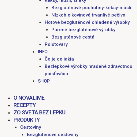
Keksy, müsli, sneky
Bezgluténové pochutiny-keksy-müsli
Nízkobielkovinové trvanlivé pečivo
Hotové bezgluténové chladené výrobky
Parené bezgluténové výrobky
Bezgluténové cestá
Polotovary
INFO
Čo je celiakia
Bezlepkové výrobky hradené zdravotnou
poisťovňou
SHOP
O NOVALIME
RECEPTY
ZO SVETA BEZ LEPKU
PRODUKTY
Cestoviny
Bezgluténové cestoviny