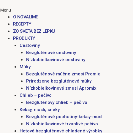
Menu
O NOVALIME
RECEPTY
ZO SVETA BEZ LEPKU
PRODUKTY
Cestoviny
Bezgluténové cestoviny
Nízkobielkovinové cestoviny
Múky
Bezgluténové múčne zmesi Promix
Prirodzene bezgluténové múky
Nízkobielkovinové zmesi Apromix
Chlieb – pečivo
Bezgluténový chlieb – pečivo
Keksy, müsli, sneky
Bezgluténové pochutiny-keksy-müsli
Nízkobielkovinové trvanlivé pečivo
Hotové bezgluténové chladené výrobky